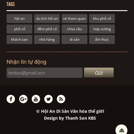
TAGS
hội an
du lịch hội an
vé tham quan
khu phố cổ
phố cổ
đêm phố cổ
chùa cầu
hợp xướng
khách sạn
nhà hàng
di sản
ẩm thực
Nhận tin tự động
© Hội An Di Sản Văn hóa thế giới
Design by
Thanh Son KBS