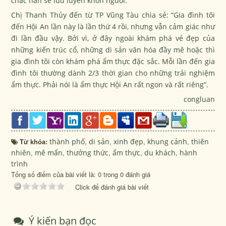
chắc hẳn sẽ lưu luyến khôn nguôi.
Chị Thanh Thủy đến từ TP Vũng Tàu chia sẻ: “Gia đình tôi
đến Hội An lần này là lần thứ 4 rồi, nhưng vẫn cảm giác như
đi lần đầu vậy. Bởi vì, ở đây ngoài khám phá vẻ đẹp của
những kiến trúc cổ, những di sản văn hóa đầy mê hoặc thì
gia đình tôi còn khám phá ẩm thực đặc sắc. Mỗi lần đến gia
đình tôi thường dành 2/3 thời gian cho những trải nghiệm
ẩm thực. Phải nói là ẩm thực Hội An rất ngon và rất riêng”.
congluan
Từ khóa:
thành phố
,
di sản
,
xinh đẹp
,
khung cảnh
,
thiên
nhiên
,
mê mẩn
,
thưởng thức
,
ẩm thực
,
du khách
,
hành
trình
Tổng số điểm của bài viết là: 0 trong 0 đánh giá
Click để đánh giá bài viết
Ý kiến bạn đọc