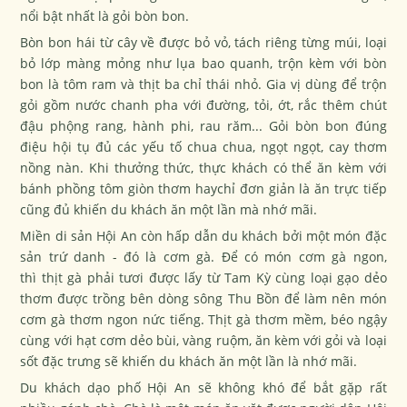
nổi bật nhất là gỏi bòn bon.
Bòn bon hái từ cây về được bỏ vỏ, tách riêng từng múi, loại
bỏ lớp màng mỏng như lụa bao quanh, trộn kèm với bòn
bon là tôm ram và thịt ba chỉ thái nhỏ. Gia vị dùng để trộn
gỏi gồm nước chanh pha với đường, tỏi, ớt, rắc thêm chút
đậu phộng rang, hành phi, rau răm... Gỏi bòn bon đúng
điệu hội tụ đủ các yếu tố chua chua, ngọt ngọt, cay thơm
nồng nàn. Khi thưởng thức, thực khách có thể ăn kèm với
bánh phồng tôm giòn thơm haychỉ đơn giản là ăn trực tiếp
cũng đủ khiến du khách ăn một lần mà nhớ mãi.
Miền di sản Hội An còn hấp dẫn du khách bởi một món đặc
sản trứ danh - đó là cơm gà. Để có món cơm gà ngon,
thì thịt gà phải tươi được lấy từ Tam Kỳ cùng loại gạo dẻo
thơm được trồng bên dòng sông Thu Bồn để làm nên món
cơm gà thơm ngon nức tiếng. Thịt gà thơm mềm, béo ngậy
cùng với hạt cơm dẻo bùi, vàng ruộm, ăn kèm với gỏi và loại
sốt đặc trưng sẽ khiến du khách ăn một lần là nhớ mãi.
Du khách dạo phố Hội An sẽ không khó để bắt gặp rất