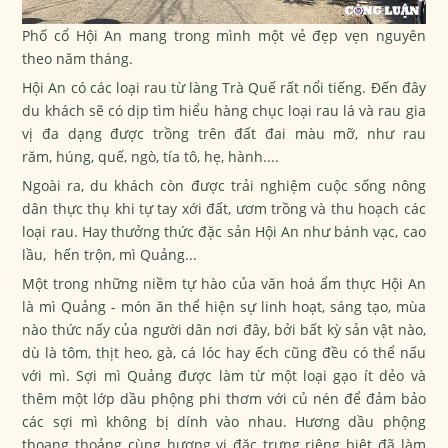
Phố cổ Hội An mang trong mình một vẻ đẹp vẹn nguyên
theo năm tháng.
Hội An có các loại rau từ làng Trà Quế rất nổi tiếng. Đến đây
du khách sẽ có dịp tìm hiểu hàng chục loại rau lá và rau gia
vị đa dạng được trồng trên đất đai màu mỡ, như rau
răm, húng, quế, ngò, tía tô, hẹ, hành....
Ngoài ra, du khách còn được trải nghiệm cuộc sống nông
dân thực thụ khi tự tay xới đất, ươm trồng và thu hoạch các
loại rau. Hay thưởng thức đặc sản Hội An như bánh vạc, cao
lầu, hến trộn, mì Quảng...
Một trong những niềm tự hào của văn hoá ẩm thực Hội An
là mì Quảng - món ăn thể hiện sự linh hoạt, sáng tạo, mùa
nào thức nấy của người dân nơi đây, bởi bất kỳ sản vật nào,
dù là tôm, thịt heo, gà, cá lóc hay ếch cũng đều có thể nấu
với mì. Sợi mì Quảng được làm từ một loại gạo ít dẻo và
thêm một lớp dầu phộng phi thơm với củ nén để đảm bảo
các sợi mì không bị dính vào nhau. Hương dầu phộng
thoang thoảng cùng hương vị đặc trưng riêng biệt đã làm