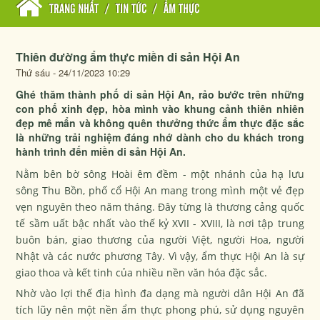
TRANG NHẤT
/
TIN TỨC
/
ẨM THỰC
Thiên đường ẩm thực miền di sản Hội An
Thứ sáu - 24/11/2023 10:29
Ghé thăm thành phố di sản Hội An, rảo bước trên những
con phố xinh đẹp, hòa mình vào khung cảnh thiên nhiên
đẹp mê mẩn và không quên thưởng thức ẩm thực đặc sắc
là những trải nghiệm đáng nhớ dành cho du khách trong
hành trình đến miền di sản Hội An.
Nằm bên bờ sông Hoài êm đềm - một nhánh của hạ lưu
sông Thu Bồn, phố cổ Hội An mang trong mình một vẻ đẹp
vẹn nguyên theo năm tháng. Đây từng là thương cảng quốc
tế sầm uất bậc nhất vào thế kỷ XVII - XVIII, là nơi tập trung
buôn bán, giao thương của người Việt, người Hoa, người
Nhật và các nước phương Tây. Vì vậy, ẩm thực Hội An là sự
giao thoa và kết tinh của nhiều nền văn hóa đặc sắc.
Nhờ vào lợi thế địa hình đa dạng mà người dân Hội An đã
tích lũy nên một nền ẩm thực phong phú, sử dụng nguyên