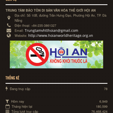
TRUNG TÂM BẢO TỒN DI SẢN VĂN HÓA THẾ GIỚI HỘI AN
Địa chỉ:
Số 10B, đường Trần Hưng Đạo, Phường Hội An, TP. Đà
Nẵng
Điện thoại:
+84-235-3861327
Trungtamvhtthoian@gmail.com
Email:
http://www.hoianworldheritage.org.vn
Website:
THỐNG KÊ
Đang truy cập
78
Hôm nay
6,949
Tháng hiện tại
180,599
Tổng lượt truy cập
76,468,424