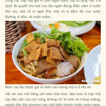
cùng các loại rau gia vị tươi ngon được hái từ làng rau Trà
Quế. Bí quyết cho bát cao lầu ngon đúng điệu nằm ở nước
thịt xíu, vừa có vị ngọt thịt, vừa có vị đậm đà của nước
đường, xì dầu, và nước mắm.
Món cao lầu được gọi là món cao lương mỹ vị ở Hội An
Hội An còn nổi tiếng với món bòn bon. Bòn bon là loại trái
cây đặc sản của núi rừng, không chỉ là món ăn tráng miệng,
người dân địa phương còn chế biến thành nhiều món ngon,