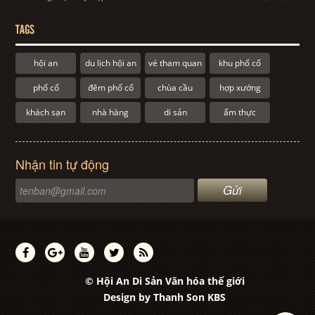
TAGS
hội an
du lịch hội an
vé tham quan
khu phố cổ
phố cổ
đêm phố cổ
chùa cầu
hợp xướng
khách sạn
nhà hàng
di sản
ẩm thực
Nhận tin tự động
© Hội An Di Sản Văn hóa thế giới
Design by
Thanh Son KBS