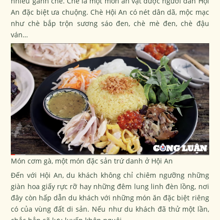
nhiều gánh chè. Chè là một món ăn vặt được người dân Hội
An đặc biệt ưa chuộng. Chè Hội An có nét dân dã, mộc mạc
như chè bắp trộn sương sáo đen, chè mè đen, chè đậu
ván…
Món cơm gà, một món đặc sản trứ danh ở Hội An
Đến với Hội An, du khách không chỉ chiêm ngưỡng những
giàn hoa giấy rực rỡ hay những đêm lung linh đèn lồng, nơi
đây còn hấp dẫn du khách với những món ăn đặc biệt riêng
có của vùng đất di sản. Nếu như du khách đã thử một lần,