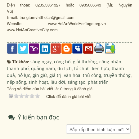
Điện thoại: 0235.3861327 hoặc 0935006643 (Mr. Nguyên
Vũ)
Email: trungtamvhtthoian@gmail.com
Website: www.HoiAnWorldHeritage.org.vn -
www.HoiAnCreativeCity.com
Từ khóa:
sáng ngày
,
công bố
,
giải thưởng
,
công nhận
,
thành phố
,
quảng nam
,
du lịch
,
tổ chức
,
liên hợp
,
thành
quả
,
nỗ lực
,
gìn giữ
,
giá trị
,
văn hóa
,
thủ công
,
truyền thống
,
nếp sống
,
sinh hoạt
,
lâu đời
,
sáng tạo
,
phát triển
Tổng số điểm của bài viết là: 0 trong 0 đánh giá
Click để đánh giá bài viết
Ý kiến bạn đọc