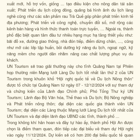
xuất mới, hỗ trợ vốn, giống ... tạo điều kiện cho nông dân tái sản
xuất; Phát triển du lịch cộng đồng, quảng bá hình ảnh du lịch làng
nghề cũng như các sản phẩm rau Trà Quế góp phần phát triển kinh tế
địa phương; Phát triển về công nghệ, chuyển đổi số, mở rộng các
kênh bán hàng và hình thức thanh toán trực tuyến, … Ngoài ra, thành
phố đặc biệt quan tâm đầu tư nhiều hạng mục hạ tầng thiết yếu như:
bãi đỗ xe, đường giao thông, nhà đón tiếp, điểm dừng chân, ..., cũng
như mở các lớp tập huấn, bồi dưỡng kỹ năng du lịch, ngoại ngữ, kỹ
năng mềm cho người dân nhằm nâng cao chất lượng phục vụ du
khách.
UN Tourism sẽ trao giải thưởng này cho tỉnh Quảng Nam tại Phiên
họp thường niên Mạng lưới Làng Du lịch tốt nhất lần thứ 2 của UN
Tourism trong khuôn khổ “Hội nghị quốc tế về Du lịch Nông thôn”
được tổ chức tại Quảng Nam từ ngày 07 - 12/12/2024 với sự tham dự
và chứng kiến của Lãnh đạo Chính phủ; Phó Tổng Thư ký UN
Tourism; Lãnh đạo Bộ Văn hóa, Thể thao và Du lịch; Bộ Nông nghiệp
và Phát triển nông thôn; đại diện các quốc gia thành viên UN
Tourism; đại diện các Làng thuộc Mạng lưới Làng Du lịch tốt nhất của
UN Tourism và đại diện lãnh đạo UBND các tỉnh, thành phố ...
Trong không khí hân hoan và đầy tự hào ấy, thành phố Hội An được
chọn là điểm tham quan, đón tiếp các đại biểu về tham dự Hội nghị
vào ngày 11/12/2024. Dự kiến sẽ có hơn 200 đại biểu quốc tế quan