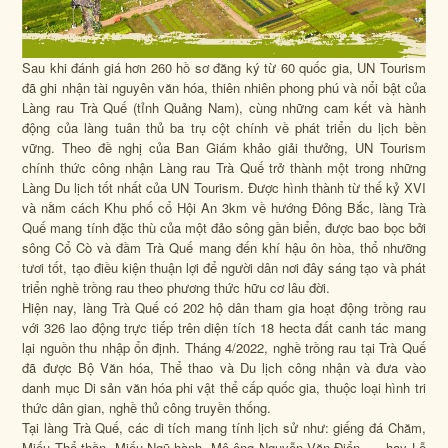
Sau khi đánh giá hơn 260 hồ sơ đăng ký từ 60 quốc gia, UN Tourism
đã ghi nhận tài nguyên văn hóa, thiên nhiên phong phú và nổi bật của
Làng rau Trà Quế (tỉnh Quảng Nam), cùng những cam kết và hành
động của làng tuân thủ ba trụ cột chính về phát triển du lịch bền
vững. Theo đề nghị của Ban Giám khảo giải thưởng, UN Tourism
chính thức công nhận Làng rau Trà Quế trở thành một trong những
Làng Du lịch tốt nhất của UN Tourism. Được hình thành từ thế kỷ XVI
và nằm cách Khu phố cổ Hội An 3km về hướng Đông Bắc, làng Trà
Quế mang tính đặc thù của một đảo sông gần biển, được bao bọc bởi
sông Cổ Cò và đầm Trà Quế mang đến khí hậu ôn hòa, thổ nhưỡng
tươi tốt, tạo điều kiện thuận lợi để người dân nơi đây sáng tạo và phát
triển nghề trồng rau theo phương thức hữu cơ lâu đời.
Hiện nay, làng Trà Quế có 202 hộ dân tham gia hoạt động trồng rau
với 326 lao động trực tiếp trên diện tích 18 hecta đất canh tác mang
lại nguồn thu nhập ổn định. Tháng 4/2022, nghề trồng rau tại Trà Quế
đã được Bộ Văn hóa, Thể thao và Du lịch công nhận và đưa vào
danh mục Di sản văn hóa phi vật thể cấp quốc gia, thuộc loại hình tri
thức dân gian, nghề thủ công truyền thống.
Tại làng Trà Quế, các di tích mang tính lịch sử như: giếng đá Chăm,
Miếu Thổ thần, Miếu Ngũ hành, Mộ ông Nguyễn Văn Điển, … hay Lễ