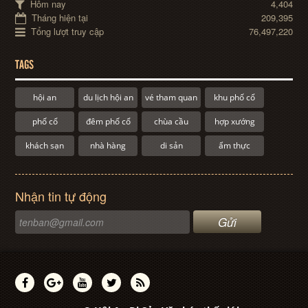
Hôm nay
4,404
Tháng hiện tại
209,395
Tổng lượt truy cập
76,497,220
TAGS
hội an
du lịch hội an
vé tham quan
khu phố cổ
phố cổ
đêm phố cổ
chùa cầu
hợp xướng
khách sạn
nhà hàng
di sản
ẩm thực
Nhận tin tự động