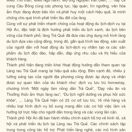
cúng Cầu Bông cùng các phong tục, tập quán, tín ngưỡng, văn hóa
ẩm thực đang được bảo tồn và phát huy một cách hiệu quả, là minh
chứng cho quá trình phát triển lâu đời của làng.
Cùng với sự phát triển nhanh chóng của hoạt động du lịch-dịch vụ tại
Hội An, đặc biệt là định hướng phát triển du lịch xanh, du lịch bền
vững của thành phố; làng Trà Quế đã đưa vào ứng dụng mô hình làng
du lịch dựa vào cộng đồng, trong đó, gắn quá trình lao động, sản xuất
của người dân với hoạt động du lịch-dịch vụ nhằm tạo ra các sản
phẩm du lịch độc đáo, hấp dẫn, đáp ứng nhu cầu và thị hiếu của
khách hàng.
Thành phố hiện đang triển khai Hoạt động hướng dẫn tham quan tại
Làng rau Trà Quế mang lại hiệu quả sâu rộng. Bên cạnh đó, nhiều ý
tưởng sáng tạo của người địa phương cũng được áp dụng và nhận
được sự quan tâm của du khách như: dịch vụ lưu trú homestay,
chương trình “Một ngày làm nông dân Trà Quế”, “Dạy nấu ăn và
Thưởng thức ẩm thực làng rau”, “Du lịch nghỉ dưỡng và phục hồi sức
khỏe”, … Làng Trà Quế hiện có 23 cơ sở lưu trú, 16 nhà hàng và
nhiều loại hình dịch vụ bổ sung mang đến các cơ hội việc làm và
hưởng lợi trực tiếp cho người dân trong làng và các vùng lân cận.
Thành phố Hội An đã ban hành nhiều chính sách hỗ trợ về kinh tế, xã
hội và phát triển du lịch tại Làng rau Trà Quế. Các chính sách tập
trung trong công tác hỗ trợ: Phát triển làng nghề, các mô hình sản