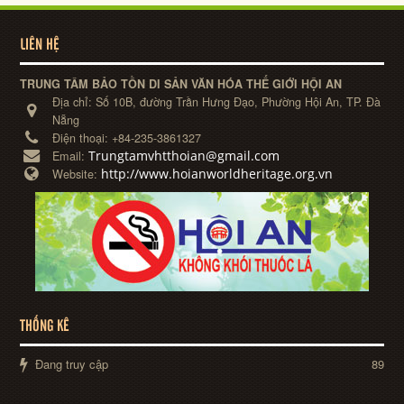
LIÊN HỆ
TRUNG TÂM BẢO TỒN DI SẢN VĂN HÓA THẾ GIỚI HỘI AN
Địa chỉ:
Số 10B, đường Trần Hưng Đạo, Phường Hội An, TP. Đà
Nẵng
Điện thoại:
+84-235-3861327
Trungtamvhtthoian@gmail.com
Email:
http://www.hoianworldheritage.org.vn
Website:
THỐNG KÊ
Đang truy cập
89