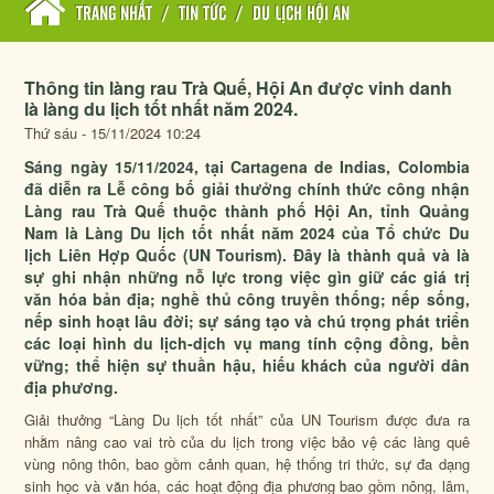
TRANG NHẤT
/
TIN TỨC
/
DU LỊCH HỘI AN
Thông tin làng rau Trà Quế, Hội An được vinh danh
là làng du lịch tốt nhất năm 2024.
Thứ sáu - 15/11/2024 10:24
Sáng ngày 15/11/2024, tại Cartagena de Indias, Colombia
đã diễn ra Lễ công bố giải thưởng chính thức công nhận
Làng rau Trà Quế thuộc thành phố Hội An, tỉnh Quảng
Nam là Làng Du lịch tốt nhất năm 2024 của Tổ chức Du
lịch Liên Hợp Quốc (UN Tourism). Đây là thành quả và là
sự ghi nhận những nỗ lực trong việc gìn giữ các giá trị
văn hóa bản địa; nghề thủ công truyền thống; nếp sống,
nếp sinh hoạt lâu đời; sự sáng tạo và chú trọng phát triển
các loại hình du lịch-dịch vụ mang tính cộng đồng, bền
vững; thể hiện sự thuần hậu, hiếu khách của người dân
địa phương.
Giải thưởng “Làng Du lịch tốt nhất” của UN Tourism được đưa ra
nhằm nâng cao vai trò của du lịch trong việc bảo vệ các làng quê
vùng nông thôn, bao gồm cảnh quan, hệ thống tri thức, sự đa dạng
sinh học và văn hóa, các hoạt động địa phương bao gồm nông, lâm,