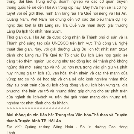
trọng, đại biểu Trung ương, doanh nghiệp và các cơ quan truyền
thông quốc tế sẽ đến Hội An trong dịp này. Đây hứa hẹn sẽ là cơ hội
tuyệt vời để giới thiệu hình ảnh làng rau Trà Quế nói riêng và Hội An,
Quảng Nam, Việt Nam nói chung đến với các đại biểu tham dự Hội
nghị; đặc biệt là khi Làng rau Trà Quế vừa nhận được giải thưởng
Làng Du lịch tốt nhất năm 2024.
Thời gian qua, Hội An đã được công nhận là Thành phố di sản và là
Thành phố sáng tạo của UNESCO trên lĩnh vực Thủ công và Nghệ
thuật dân gian. Nay, với giải thưởng Làng Du lịch tốt nhất năm 2024
dành cho Làng rau Trà Quế từ Tổ chức Du lịch Liên hợp quốc sẽ
càng tiếp thêm nguồn lực cũng như tạo động lực để thành phố không
ngừng đổi mới, sáng tạo và nỗ lực hơn nữa trong việc gìn giữ và phát
huy những giá trị lịch sử, văn hóa, thiên nhiên và các thế mạnh của
vùng; tạo cơ hội để học tập và chia sẻ các kinh nghiệm nhằm thúc
đẩy sự phát triển của du lịch cộng đồng và du lịch bền vững tại địa
phương; thể hiện vai trò và những đóng góp chung cho sự phát triển
của ngành du lịch-dịch vụ trên thế giới nhằm mang đến những trải
nghiệm tốt nhất dành cho du khách.
******************************************
Mọi thông tin xin liên hệ:
Trung tâm Văn hóa-Thể thao và Truyền
thanh-Truyền hình TP. Hội An
Địa chỉ: Quảng trường Sông Hoài - Số 01 đường Cao Hồng
Lãnh