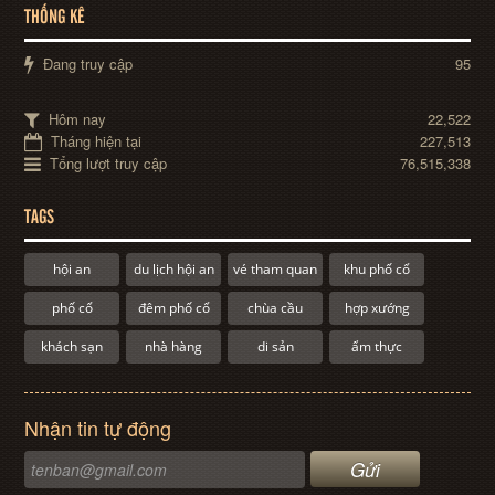
THỐNG KÊ
Đang truy cập
95
Hôm nay
22,522
Tháng hiện tại
227,513
Tổng lượt truy cập
76,515,338
TAGS
hội an
du lịch hội an
vé tham quan
khu phố cổ
phố cổ
đêm phố cổ
chùa cầu
hợp xướng
khách sạn
nhà hàng
di sản
ẩm thực
Nhận tin tự động