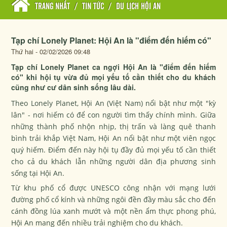
TRANG NHẤT
/
TIN TỨC
/
DU LỊCH HỘI AN
Tạp chí Lonely Planet: Hội An là "điểm đến hiếm có"
Thứ hai - 02/02/2026 09:48
Tạp chí Lonely Planet ca ngợi Hội An là "điểm đến hiếm
có" khi hội tụ vừa đủ mọi yếu tố cần thiết cho du khách
cũng như cư dân sinh sống lâu dài.
Theo Lonely Planet, Hội An (Việt Nam) nổi bật như một "kỳ
lân" - nơi hiếm có để con người tìm thấy chính mình. Giữa
những thành phố nhộn nhịp, thị trấn và làng quê thanh
bình trải khắp Việt Nam, Hội An nổi bật như một viên ngọc
quý hiếm. Điểm đến này hội tụ đầy đủ mọi yếu tố cần thiết
cho cả du khách lẫn những người dân địa phương sinh
sống tại Hội An.
Từ khu phố cổ được UNESCO công nhận với mạng lưới
đường phố cổ kính và những ngôi đền đầy màu sắc cho đến
cánh đồng lúa xanh mướt và một nền ẩm thực phong phú,
Hội An mang đến nhiều trải nghiệm cho du khách.