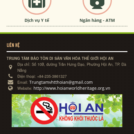
Dịch vụ Y tế
Ngân hàng - ATM
LIÊN HỆ
TRUNG TÂM BẢO TỒN DI SẢN VĂN HÓA THẾ GIỚI HỘI AN
Địa chỉ:
Số 10B, đường Trần Hưng Đạo, Phường Hội An, TP. Đà
Nẵng
Điện thoại:
+84-235-3861327
Trungtamvhtthoian@gmail.com
Email:
http://www.hoianworldheritage.org.vn
Website: