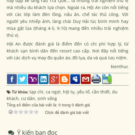
hay đạp xe làng rau Trà Quế... là những trải nghiệm thú vị
mà nhiều du khách lựa chọn. Ngoài ra, Hội An còn nổi tiếng
với các lớp làm đèn lồng, nấu ăn, chế tác thủ công. Với
người yêu nhiếp ảnh, làng chài Duy Hải lúc bình minh hay
mùa gặt lúa (tháng 4-5, 9-10) mang đến nhiều trải nghiệm
thú vị.
Hội An được đánh giá là điểm đến có chi phí hợp lý, từ
khách sạn bình dân đến resort cao cấp. Nơi đây nổi tiếng
với các dịch vụ may đo quần áo, đồ lụa, da và quà lưu niệm.
kienthuc
Từ khóa:
tạp chí
,
ca ngợi
,
hội tụ
,
yếu tố
,
cần thiết
,
du
khách
,
cư dân
,
sinh sống
Tổng số điểm của bài viết là: 0 trong 0 đánh giá
Click để đánh giá bài viết
Ý kiến bạn đọc