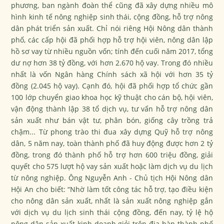
phương, ban ngành đoàn thể cũng đã xây dựng nhiều mô
hình kinh tế nông nghiệp sinh thái, cộng đồng, hỗ trợ nông
dân phát triển sản xuất. Chỉ nói riêng Hội Nông dân thành
phố, các cấp hội đã phối hợp hỗ trợ hội viên, nông dân lập
hồ sơ vay từ nhiều nguồn vốn; tính đến cuối năm 2017, tổng
dư nợ hơn 38 tỷ đồng, với hơn 2.670 hộ vay. Trong đó nhiều
nhất là vốn Ngân hàng Chính sách xã hội với hơn 35 tỷ
đồng (2.045 hộ vay). Cạnh đó, hội đã phối hợp tổ chức gần
100 lớp chuyển giao khoa học kỹ thuật cho cán bộ, hội viên,
vận động thành lập 38 tổ dịch vụ, tư vấn hỗ trợ nông dân
sản xuất như bán vật tư, phân bón, giống cây trồng trả
chậm... Từ phong trào thi đua xây dựng Quỹ hỗ trợ nông
dân, 5 năm nay, toàn thành phố đã huy động được hơn 2 tỷ
đồng, trong đó thành phố hỗ trợ hơn 600 triệu đồng, giải
quyết cho 575 lượt hộ vay sản xuất hoặc làm dịch vụ du lịch
từ nông nghiệp. Ông Nguyễn Anh - Chủ tịch Hội Nông dân
Hội An cho biết: “Nhờ làm tốt công tác hỗ trợ, tạo điều kiện
cho nông dân sản xuất, nhất là sản xuất nông nghiệp gắn
với dịch vụ du lịch sinh thái cộng đồng, đến nay, tỷ lệ hộ
nông dân sản xuất kinh doanh giỏi trên địa bàn thành phố