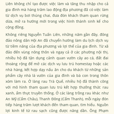
Liên không chỉ tạo được việc làm và tăng thu nhập cho cả
gia đình mà hàng trăm lao động địa phương đã có việc làm
từ dịch vụ bơi thúng chai, đưa đón khách tham quan rừng
dừa, mở ra hướng mới trong việc hình thành sinh kế cho
cộng đồng.
Không riêng Nguyễn Tuấn Liên, những năm gần đây, đông
đảo nông dân Hội An đã chuyển hướng làm du lịch dịch vụ
từ tiềm năng của địa phương và lợi thế của gia đình. Từ xã
đảo đến vùng nông thôn và ngay cả ở các phường nội thị,
nhiều hộ đã tận dụng cảnh quan vườn cây ao cá, đất đai
thoáng rộng để mở các dịch vụ lưu trú homestay hoặc các
nhà hàng, kết hợp dạy nấu ăn cho du khách từ những sản
phẩm cây nhà lá vườn của gia đình và bà con trong thôn
xóm làm ra. Ở làng rau Trà Quế, nhiều hộ đã thành công
với mô hình tham quan lưu trú kết hợp thưởng thức rau
xanh, ẩm thực truyền thống. Ở các làng trồng rau khác như
An Mỹ (Cẩm Châu), Thanh Đông (Cẩm Thanh), mỗi ngày đón
tiếp hàng trăm lượt khách đến tham quan, tìm hiểu. Nguồn
lợi kinh tế từ rau sạch cũng được nâng dần. Ông Phạm