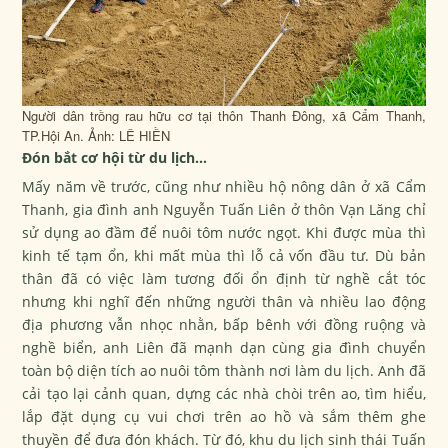
Người dân trồng rau hữu cơ tại thôn Thanh Đông, xã Cẩm Thanh,
TP.Hội An. Ảnh: LÊ HIỀN
Đón bắt cơ hội từ du lịch…
Mấy năm về trước, cũng như nhiều hộ nông dân ở xã Cẩm
Thanh, gia đình anh Nguyễn Tuấn Liên ở thôn Vạn Lăng chỉ
sử dụng ao đầm để nuôi tôm nước ngọt. Khi được mùa thì
kinh tế tạm ổn, khi mất mùa thì lỗ cả vốn đầu tư. Dù bản
thân đã có việc làm tương đối ổn định từ nghề cắt tóc
nhưng khi nghĩ đến những người thân và nhiều lao động
địa phương vẫn nhọc nhằn, bấp bênh với đồng ruộng và
nghề biển, anh Liên đã mạnh dạn cùng gia đình chuyển
toàn bộ diện tích ao nuôi tôm thành nơi làm du lịch. Anh đã
cải tạo lại cảnh quan, dựng các nhà chòi trên ao, tìm hiểu,
lắp đặt dụng cụ vui chơi trên ao hồ và sắm thêm ghe
thuyền để đưa đón khách. Từ đó, khu du lịch sinh thái Tuấn