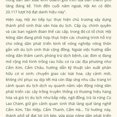
tăng đáng kể. Tính đến cuối năm ngoái, Hội An có đến
20.117 lượt hộ đạt danh hiệu này”.
Hiện nay, Hội An tiếp tục thực hiện chủ trương xây dựng
thành phố sinh thái văn hóa du lịch. Cấp ủy, chính quyền
và các ban ngành đoàn thể các cấp, trong đó có tổ chức Hội
Nông dân đang phối hợp thực hiện các chương trình hỗ trợ
cho nông dân phát triển kinh tế nông nghiệp nông thôn
gắn với du lịch sinh thái cộng đồng. Ngoài việc hướng dẫn
nông dân thâm canh, phòng trừ dịch bệnh, các đơn vị đang
mở rộng mô hình trồng rau hữu cơ ra các địa phương như
Cẩm Kim, Cẩm Châu, hướng dẫn kỹ thuật sản xuất phân
hữu cơ vi sinh; chuyển giao các loài hoa, cây cảnh mới,
không chỉ phục vụ dịp tết mà còn đáp ứng nhu cầu trang trí
cảnh quan du lịch dịch vụ quanh năm; vận động nông dân
phát triển các cây trồng truyền thống có thương hiệu hàng
hóa và giá trị du lịch như bắp nếp, ngô đồng, trà lá rừng Cù
Lao Chàm, giữ gìn cảnh quan sinh thái làng quê làng nghề
Cẩm Kim, Tân Hiệp, Cẩm Thanh, Cẩm Hà… Từ hướng này,
thành phố sẽ đạt lợi ích kép, vừa giúp nông dân phát triển