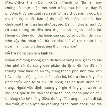
Mèo, ở thôn Thanh Đông, xã Cẩm Thanh nói: “Ba năm nay
chúng tôi thực hiện mô hình trồng rau hữu cơ, đây là
phương thức sản xuất rau sạch từ mấy chục năm trước, khi
mà các loại thuốc bảo vệ thực vật và phân bón hóa học
chưa xuất hiện tràn lan như bây giờ. Đáng mừng là rau hữu
cơ của chúng tôi đều tiêu thụ nhanh, mạnh, nhiều lúc
không đủ theo đơn đặt hàng của các cơ sở du lịch dịch vụ.
Nhờ vậy thu nhập của bà con đạt khá và các cơ sở kinh
doanh ẩm thực tin dùng, tiêu thụ nhiều hơn”.
Hỗ trợ nông dân làm kinh tế
Nhằm mở rộng không gian du lịch ra vùng ven, giảm áp lực
cho phố cổ, đa dạng sản phẩm du lịch, Hội An đã chủ
trương thực hiện đề án xây dựng thành phố sinh thái, văn
hóa du lịch. Việc tạo cơ chế thuận lợi, hỗ trợ cho nông dân
phát triển kinh tế từ du lịch nông nghiệp luôn được chú
trọng. Ngoài việc định hướng giữ gìn không gian xanh tại
các làng quê trước “làn sóng” đô thị hóa, thành phố đã đầu
tư nâng cấp hệ thống điện, đường, đáp ứng nhu cầu đi lại,
sản xuất, vận chuyển tại các làng nghề, cánh đồng. Các địa