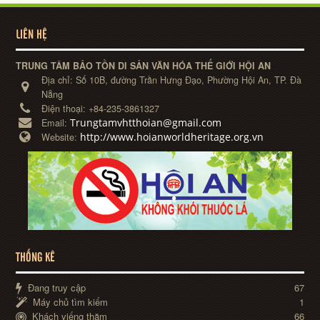
LIÊN HỆ
TRUNG TÂM BẢO TỒN DI SẢN VĂN HÓA THẾ GIỚI HỘI AN
Địa chỉ:
Số 10B, đường Trần Hưng Đạo, Phường Hội An, TP. Đà
Nẵng
Điện thoại:
+84-235-3861327
Trungtamvhtthoian@gmail.com
Email:
http://www.hoianworldheritage.org.vn
Website:
THỐNG KÊ
Đang truy cập
67
Máy chủ tìm kiếm
1
Khách viếng thăm
66