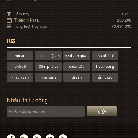
Hôm nay
1,217
Tháng hiện tại
206,208
Tổng lượt truy cập
76,494,033
TAGS
hội an
du lịch hội an
vé tham quan
khu phố cổ
phố cổ
đêm phố cổ
chùa cầu
hợp xướng
khách sạn
nhà hàng
di sản
ẩm thực
Nhận tin tự động