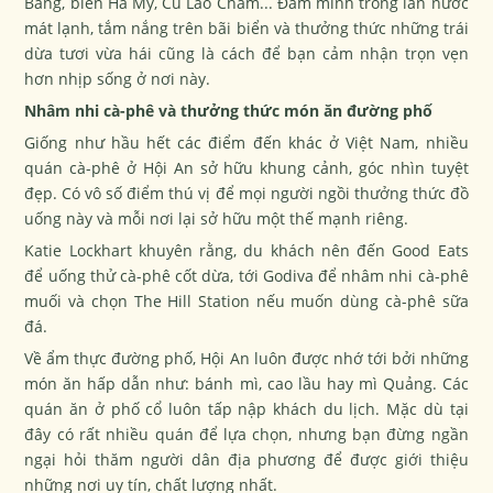
Bàng, biển Hà My, Cù Lao Chàm... Đắm mình trong làn nước
mát lạnh, tắm nắng trên bãi biển và thưởng thức những trái
dừa tươi vừa hái cũng là cách để bạn cảm nhận trọn vẹn
hơn nhịp sống ở nơi này.
Nhâm nhi cà-phê và thưởng thức món ăn đường phố
Giống như hầu hết các điểm đến khác ở Việt Nam, nhiều
quán
cà-phê
ở Hội An sở hữu khung cảnh, góc nhìn tuyệt
đẹp. Có vô số điểm thú vị để mọi người ngồi thưởng thức đồ
uống này và mỗi nơi lại sở hữu một thế mạnh riêng.
Katie Lockhart khuyên rằng, du khách nên đến Good Eats
để uống thử cà-phê cốt dừa, tới Godiva để nhâm nhi cà-phê
muối và chọn The Hill Station nếu muốn dùng cà-phê sữa
đá.
Về ẩm thực đường phố, Hội An luôn được nhớ tới bởi những
món ăn hấp dẫn như: bánh mì, cao lầu hay mì Quảng. Các
quán ăn ở phố cổ luôn tấp nập khách du lịch. Mặc dù tại
đây có rất nhiều quán để lựa chọn, nhưng bạn đừng ngần
ngại hỏi thăm người dân địa phương để được giới thiệu
những nơi uy tín, chất lượng nhất.