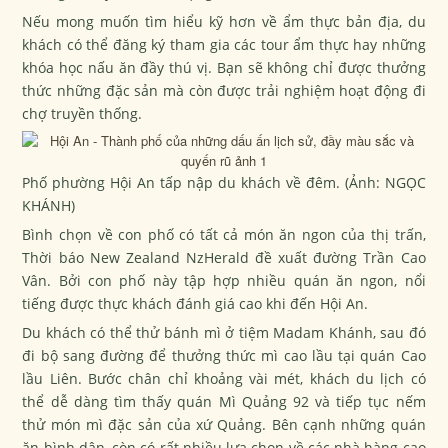
Nếu mong muốn tìm hiểu kỹ hơn về ẩm thực bản địa, du
khách có thể đăng ký tham gia các tour ẩm thực hay những
khóa học nấu ăn đầy thú vị. Bạn sẽ không chỉ được thưởng
thức những đặc sản mà còn được trải nghiệm hoạt động đi
chợ truyền thống.
Phố phường Hội An tấp nập du khách về đêm. (Ảnh: NGỌC
KHÁNH)
Bình chọn về con phố có tất cả món ăn ngon của thị trấn,
Thời báo New Zealand NzHerald đề xuất đường Trần Cao
Vân. Bởi con phố này tập hợp nhiều quán ăn ngon, nổi
tiếng được thực khách đánh giá cao khi đến Hội An.
Du khách có thể thử bánh mì ở tiệm Madam Khánh, sau đó
đi bộ sang đường để thưởng thức mì cao lầu tại quán Cao
lầu Liên. Bước chân chỉ khoảng vài mét, khách du lịch có
thể dễ dàng tìm thấy quán Mì Quảng 92 và tiếp tục nếm
thử món mì đặc sản của xứ Quảng. Bên cạnh những quán
ăn bình dân, còn có rất nhiều lựa chọn về các nhà hàng cao