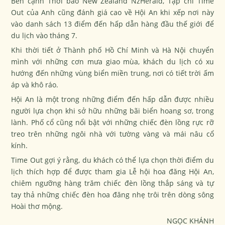
Bên cạnh Thời báo New Zealand NzHerald, Tạp chí Time
Out của Anh cũng đánh giá cao về Hội An khi xếp nơi này
vào danh sách 13 điểm đến hấp dẫn hàng đầu thế giới để
du lịch vào tháng 7.
Khi thời tiết ở Thành phố Hồ Chí Minh và Hà Nội chuyển
mình với những cơn mưa giao mùa, khách du lịch có xu
hướng đến những vùng biển miền trung, nơi có tiết trời ấm
áp và khô ráo.
Hội An là một trong những điểm đến hấp dẫn được nhiều
người lựa chọn khi sở hữu những bãi biển hoang sơ, trong
lành. Phố cổ cũng nổi bật với những chiếc đèn lồng rực rỡ
treo trên những ngôi nhà với tường vàng và mái nâu cổ
kính.
Time Out gợi ý rằng, du khách có thể lựa chọn thời điểm du
lịch thích hợp để được tham gia Lễ hội hoa đăng Hội An,
chiêm ngưỡng hàng trăm chiếc đèn lồng thắp sáng và tự
tay thả những chiếc đèn hoa đăng nhẹ trôi trên dòng sông
Hoài thơ mộng.
NGỌC KHÁNH