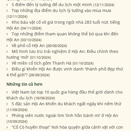
5 điểm đến lý tưởng để du lịch một mình
(12/11/2024)
Top những địa điểm du lịch lý tưởng vào mùa mưa
(12/11/2024)
Kho báu vật cổ vô giá trong ngôi nhà 283 tuổi nức tiếng
Hội An
(04/11/2024)
Top những điểm tham quan không thể bỏ qua khi đến
Hội An
(03/10/2024)
Về phố cổ Hội An
(26/09/2024)
Mô hình lưu trú trải nghiệm ở Hội An: Điều chỉnh theo
hướng 'mở'
(01/10/2024)
Về miền cổ tích gốm Thanh Hà
(01/10/2024)
Điều gì khiến Hội An được vinh danh 'thành phố đẹp thứ
4 thế giới'?
(26/09/2024)
Những tin cũ hơn
Việt Nam lọt top 10 quốc gia hàng đầu thế giới dành cho
khách du lịch
(18/09/2024)
5 đặc sản Hội An khiến du khách ngất ngây khi nếm thử
(11/09/2024)
Phóng viên nước ngoài tìm ‘linh hồn bánh mì’ ở Hội An
(10/09/2024)
“Cổ Cò huyền thoại” Nơi hòa quyện giữa cảnh vật với con