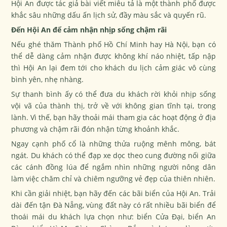
Hội An được tác giả bài viết miêu tả là một thành phố được
khắc sâu những dấu ấn lịch sử, đầy màu sắc và quyến rũ.
Đến Hội An để cảm nhận nhịp sống chậm rãi
Nếu ghé thăm
Thành phố Hồ Chí Minh
hay
Hà Nội
, bạn có
thể dễ dàng cảm nhận được không khí náo nhiệt, tấp nập
thì Hội An lại đem tới cho khách du lịch cảm giác vô cùng
bình yên, nhẹ nhàng.
Sự thanh bình ấy có thể đưa du khách rời khỏi nhịp sống
vội vã của thành thị, trở về với không gian tĩnh tại, trong
lành. Vì thế, bạn hãy thoải mái tham gia các hoạt động ở địa
phương và chậm rãi đón nhận từng khoảnh khắc.
Ngay cạnh phố cổ là những thửa ruộng mênh mông, bát
ngát. Du khách có thể đạp xe dọc theo cung đường nối giữa
các cánh đồng lúa để ngắm nhìn những người nông dân
làm việc chăm chỉ và chiêm ngưỡng vẻ đẹp của thiên nhiên.
Khi cần giải nhiệt, bạn hãy đến các bãi biển của Hội An. Trải
dài đến tận Đà Nẵng, vùng đất này có rất nhiều bãi biển để
thoái mái du khách lựa chọn như: biển Cửa Đại, biển An