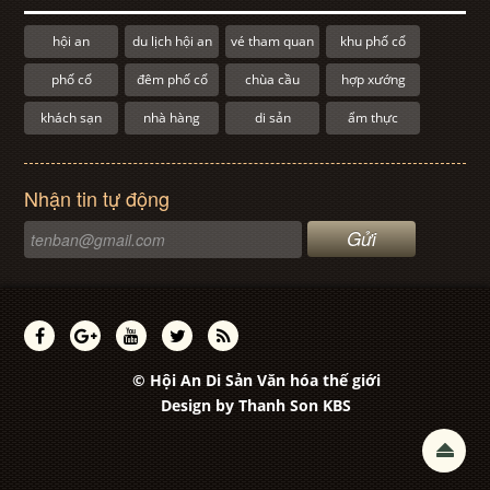
hội an
du lịch hội an
vé tham quan
khu phố cổ
phố cổ
đêm phố cổ
chùa cầu
hợp xướng
khách sạn
nhà hàng
di sản
ẩm thực
Nhận tin tự động
© Hội An Di Sản Văn hóa thế giới
Design by
Thanh Son KBS