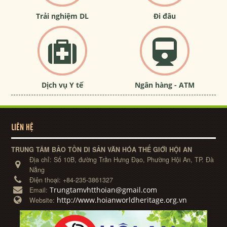
Trải nghiệm DL
Đi đâu
Dịch vụ Y tế
Ngân hàng - ATM
LIÊN HỆ
TRUNG TÂM BẢO TỒN DI SẢN VĂN HÓA THẾ GIỚI HỘI AN
Địa chỉ:
Số 10B, đường Trần Hưng Đạo, Phường Hội An, TP. Đà
Nẵng
Điện thoại:
+84-235-3861327
Trungtamvhtthoian@gmail.com
Email:
http://www.hoianworldheritage.org.vn
Website: