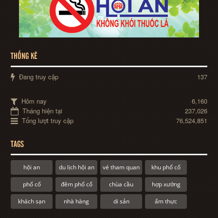
THỐNG KÊ
Đang truy cập
137
Hôm nay
6,160
Tháng hiện tại
237,026
Tổng lượt truy cập
76,524,851
TAGS
hội an
du lịch hội an
vé tham quan
khu phố cổ
phố cổ
đêm phố cổ
chùa cầu
hợp xướng
khách sạn
nhà hàng
di sản
ẩm thực