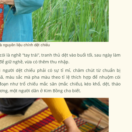
à nguyên liệu chính dệt chiếu
 là nghề “tay trái”, tranh thủ dệt vào buổi tối, sau ngày làm
 để giữ nghề, vừa có thêm thu nhập.
 người dệt chiếu phải có sự tỉ mỉ, chăm chút từ chuẩn bị
mã, màu sắc mà pha màu theo tỉ lệ thích hợp để nhuộm cói
ạn như trổ chiếu mắc sân (mắc chiếu), kéo khổ, dệt, tháo
ương, một người dân ở Kim Bồng cho biết.