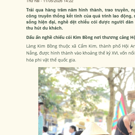
Thứ hai - 11/05/2026 14:22
Trải qua hàng trăm năm hình thành, trao truyền, 
công truyền thống kết tinh của quá trình lao động,
sống hiện đại, nghề dệt chiếu cói được người dân 
thu hút du khách.
Dấu ấn nghề chiếu cói Kim Bồng nơi thương cảng H
Làng Kim Bồng thuộc xã Cẩm Kim, thành phố Hội An
Nẵng, được hình thành vào khoảng thế kỷ XVI, vốn n
hóa phi vật thể quốc gia.