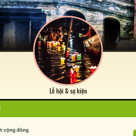
Lễ hội & sự kiện
N
ch cộng đồng