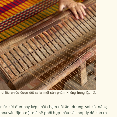
 chiếc chiếu được dệt ra là một sản phẩm không trùng lặp, đa
h mắc cửi đơn hay kép, mặt chạm nổi âm dương, sợi cói nâng
ng hoa văn định dệt mà sẽ phối hợp màu sắc hợp lý để cho ra