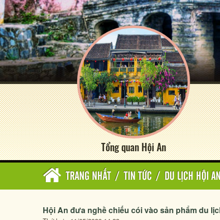
Tổng quan Hội An
TRANG NHẤT
/
TIN TỨC
/
DU LỊCH HỘI A
Hội An đưa nghề chiếu cói vào sản phẩm du lị