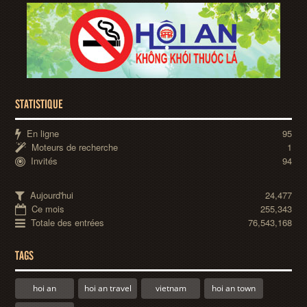
STATISTIQUE
En ligne
95
Moteurs de recherche
1
Invités
94
Aujourd'hui
24,477
Ce mois
255,343
Totale des entrées
76,543,168
TAGS
hoi an
hoi an travel
vietnam
hoi an town