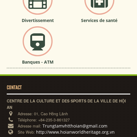
Divertissement
Services de santé
Banques - ATM
CONTACT
CENTRE DE LA CULTURE ET DES SPORTS DE LA VILLE DE HỘI
AN
Adresse:
01, Cao Hồng Lãnh
Téléphone:
+84-235-3-861327
Trungtamvhtthoian@gmail.com
Adresse mail:
http://www.hoianworldheritage.org.vn
Site Web: