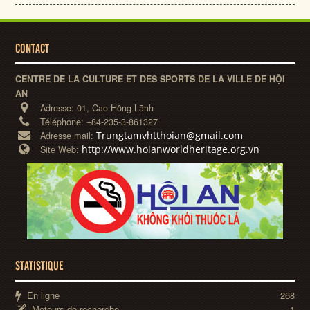
CONTACT
CENTRE DE LA CULTURE ET DES SPORTS DE LA VILLE DE HỘI
AN
Adresse:
01, Cao Hồng Lãnh
Téléphone:
+84-235-3-861327
Trungtamvhtthoian@gmail.com
Adresse mail:
http://www.hoianworldheritage.org.vn
Site Web:
STATISTIQUE
En ligne
268
Moteurs de recherche
1