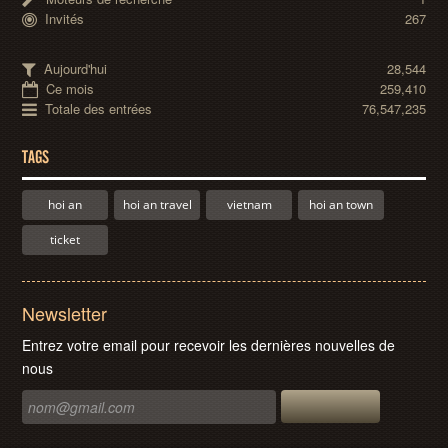
Invités
267
Aujourd'hui
28,544
Ce mois
259,410
Totale des entrées
76,547,235
TAGS
hoi an
hoi an travel
vietnam
hoi an town
ticket
Newsletter
Entrez votre email pour recevoir les dernières nouvelles de
nous