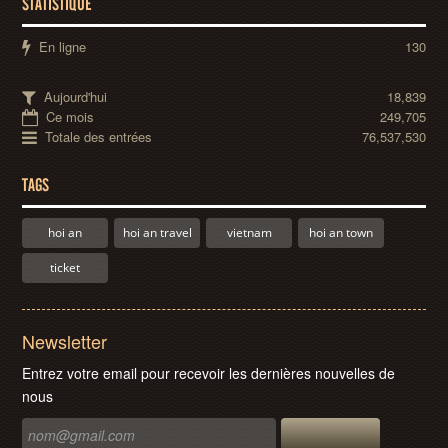
STATISTIQUE
En ligne
130
Aujourd'hui
18,839
Ce mois
249,705
Totale des entrées
76,537,530
TAGS
hoi an
hoi an travel
vietnam
hoi an town
ticket
Newsletter
Entrez votre email pour recevoir les dernières nouvelles de
nous