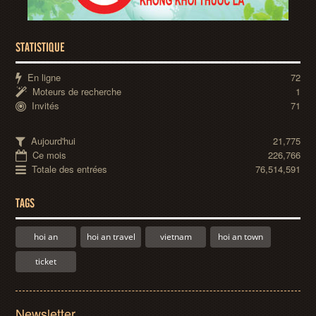
STATISTIQUE
En ligne
72
Moteurs de recherche
1
Invités
71
Aujourd'hui
21,775
Ce mois
226,766
Totale des entrées
76,514,591
TAGS
hoi an
hoi an travel
vietnam
hoi an town
ticket
Newsletter