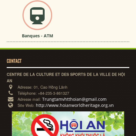
Banques - ATM
CONTACT
CENTRE DE LA CULTURE ET DES SPORTS DE LA VILLE DE HỘI
AN
Adresse:
01, Cao Hồng Lãnh
Téléphone:
+84-235-3-861327
Trungtamvhtthoian@gmail.com
Adresse mail:
http://www.hoianworldheritage.org.vn
Site Web: