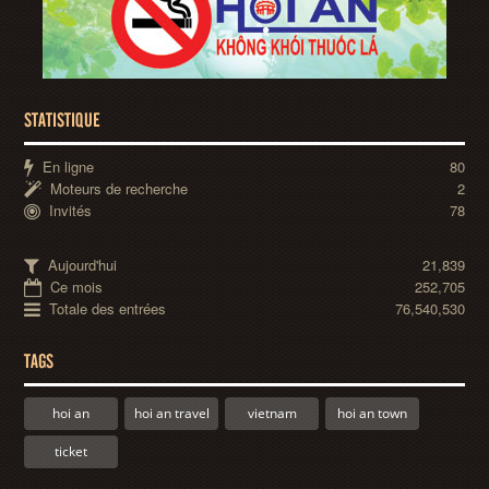
STATISTIQUE
En ligne
80
Moteurs de recherche
2
Invités
78
Aujourd'hui
21,839
Ce mois
252,705
Totale des entrées
76,540,530
TAGS
hoi an
hoi an travel
vietnam
hoi an town
ticket