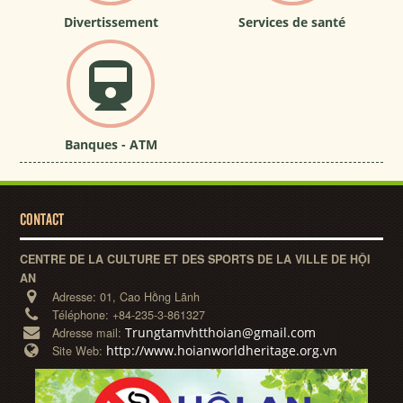
Divertissement
Services de santé
Banques - ATM
CONTACT
CENTRE DE LA CULTURE ET DES SPORTS DE LA VILLE DE HỘI
AN
Adresse:
01, Cao Hồng Lãnh
Téléphone:
+84-235-3-861327
Trungtamvhtthoian@gmail.com
Adresse mail:
http://www.hoianworldheritage.org.vn
Site Web: