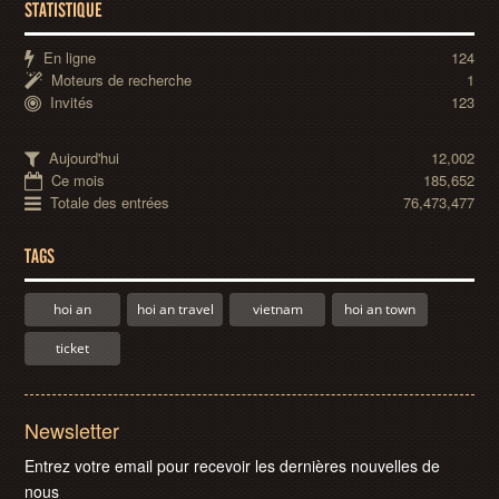
STATISTIQUE
En ligne
124
Moteurs de recherche
1
Invités
123
Aujourd'hui
12,002
Ce mois
185,652
Totale des entrées
76,473,477
TAGS
hoi an
hoi an travel
vietnam
hoi an town
ticket
Newsletter
Entrez votre email pour recevoir les dernières nouvelles de
nous