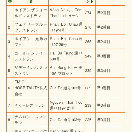
番
名
ント
ホイアンザフィー
Võng Nhi村, Cẩm
1
274
準2番目
ルドレストラン
Thanhコミューン
フェアリーフルー
Phan Boi Chau通
2
270
準2番目
ツレストラン
り19/4号
ホイアン 兄弟カ
Phan Boi Chau通
3
268
準2番目
フェ
り27-29号
ゴールデンライト
Hai Ba Trung通り
4
249
準3番目
レストラン
530号
ザデッキハウスレ
An Bangビーチ
5
239
準3番目
ストラン
10A プロット
EMIC
6
HOSPITALITY株式
Cua Dai通り101号
239
準3番目
会社
Nguyen Thai Hoc
7
さくらレストラン
239
準3番目
通り119-121号
ナムロン レスト
8
Cua Dai通り103号
236
準3番目
ラン
ホイアンコーヒの
Bach Dang通り95