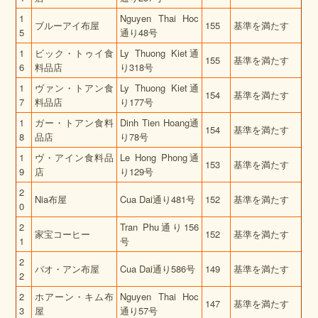
1
Nguyen Thai Hoc
ブルーアイ布屋
155
基準を満たす
5
通り48号
1
ビック・トゥイ食
Ly Thuong Kiet通
155
基準を満たす
6
料品店
り318号
1
ヴァン・トアン食
Ly Thuong Kiet通
154
基準を満たす
7
料品店
り177号
1
ガー・トアン食料
Dinh Tien Hoang通
154
基準を満たす
8
品店
り78号
1
ヴ・アイン食料品
Le Hong Phong通
153
基準を満たす
9
店
り129号
2
Nia布屋
Cua Dai通り481号
152
基準を満たす
0
2
Tran Phu通り156
家宝コーヒー
152
基準を満たす
1
号
2
バオ・アン布屋
Cua Dai通り586号
149
基準を満たす
2
2
ホアーン・キム布
Nguyen Thai Hoc
147
基準を満たす
3
屋
通り57号