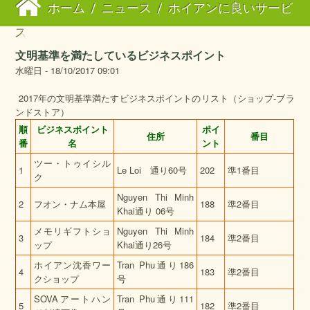
ホーム
/
ニュース
/
ホイアンに良いサービ
ス
文明基準を満たしているビジネスポイント
水曜日 - 18/10/2017 09:01
2017年の文明基準満たすビジネスポイントのリスト（ショップ‐ブラ
ンドストア）
順
ビジネスポイント
ポイ
住所
番目
番
名
ント
ツー・トゥイシル
1
Le Loi 通り60号
202
準1番目
ク
Nguyen Thi Minh
2
フオン・ナム本屋
188
準2番目
Khai通り 06号
メモリギフトショ
Nguyen Thi Minh
3
184
準2番目
ップ
Khai通り26号
ホイアン沈香ワー
Tran Phu通り186
4
183
準2番目
クショップ
号
SOVAアートハン
Tran Phu通り111
5
182
準2番目