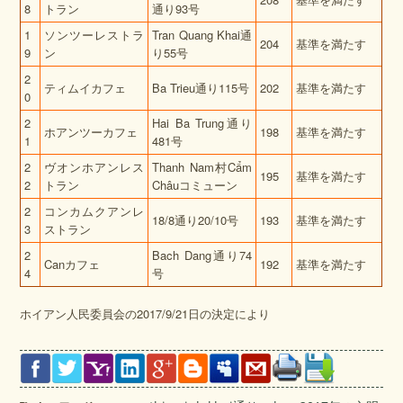
8
トラン
通り93号
1
ソンツーレストラ
Tran Quang Khai通
204
基準を満たす
9
ン
り55号
2
ティムイカフェ
Ba Trieu通り115号
202
基準を満たす
0
2
Hai Ba Trung通り
ホアンツーカフェ
198
基準を満たす
1
481号
2
ヴオンホアンレス
Thanh Nam村Cẩm
195
基準を満たす
2
トラン
Châuコミューン
2
コンカムクアンレ
18/8通り20/10号
193
基準を満たす
3
ストラン
2
Bach Dang通り74
Canカフェ
192
基準を満たす
4
号
ホイアン人民委員会の2017/9/21日の決定により