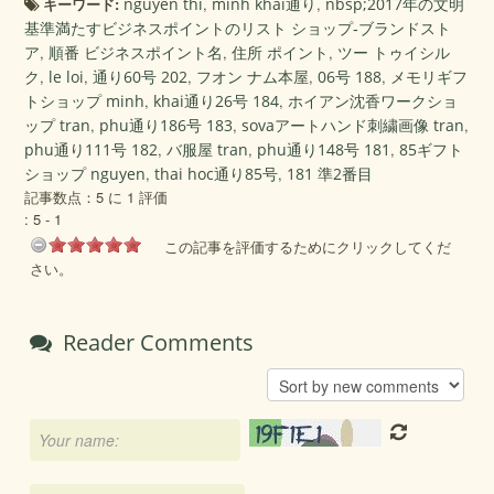
キーワード:
nguyen thi
,
minh khai通り
,
nbsp;2017年の文明
基準満たすビジネスポイントのリスト ショップ‐ブランドスト
ア
,
順番 ビジネスポイント名
,
住所 ポイント
,
ツー トゥイシル
ク
,
le loi
,
通り60号 202
,
フオン ナム本屋
,
06号 188
,
メモリギフ
トショップ minh
,
khai通り26号 184
,
ホイアン沈香ワークショ
ップ tran
,
phu通り186号 183
,
sovaアートハンド刺繍画像 tran
,
phu通り111号 182
,
バ服屋 tran
,
phu通り148号 181
,
85ギフト
ショップ nguyen
,
thai hoc通り85号
,
181 準2番目
記事数点：5 に 1 評価
:
5
-
1
この記事を評価するためにクリックしてくだ
さい。
Reader Comments