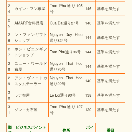
2
Tran Phu通り105
カイン・フン布屋
146
基準を満たす
4
号
2
AMART食料品店
Cua Dai通り27号
146
基準を満たす
5
2
レ・ファンギフト
Nguyen Duy Hieu
144
基準を満たす
6
ショップ
通り324号
2
ホン・ビエンギフ
Tran Phu通り86号
144
基準を満たす
7
トショップ
2
ニュー・ワールド
Nguyen Thai Hoc
144
基準を満たす
8
布屋
通り70号
2
アン・ヴィエトカ
Nguyen Thai Hoc
140
基準を満たす
9
スタムテーラー
通り22号
3
ラナ布屋
Le Loi通り90号
138
基準を満たす
0
3
Tran Phu通り127
ソン・カ布屋
130
基準を満たす
1
号
順
ビジネスポイント
ポイ
住所
番目