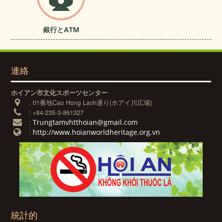
銀行とATM
連絡
ホイアン市文化スポーツセンター
:
01番地Cao Hong Lanh通り(ホアイ川広場)
:
+84-235-3-861327
Trungtamvhtthoian@gmail.com
:
http://www.hoianworldheritage.org.vn
:
統計的