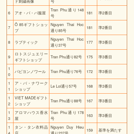
ド刺繍画像
号
Tran Phu通り148
6
アオ・バ・バ服屋
181
準2番目
号
Ô 85ギフトショッ
Nguyen Thai Hoc
7
181
準2番目
プ
通り85号
Nguyen Thai Hoc
8
ラブティック
177
準3番目
通り37号
ロトスジュエリー
9
Tran Phu通り82号
175
準3番目
ギフトショップ
1
パピヨンノワール
Tran Phu通り76号
172
準3番目
0
1
ア・バ・ナワーク
Le Loi通り57号
168
準3番目
1
ショップ
1
VIET MADEギフト
Tran Phu通り88号
167
準3番目
2
ショップ
1
アロマハウス香水
Tran Phu通り178
163
準3番目
3
屋
号
1
タン・タン衣料品
Nguyen Duy Hieu
159
基準を満たす
4
店
通り237号