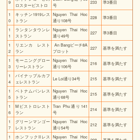
9
233
準3番目
ロスタービストロ
号
1
キッチン1919レス
Nguyen Thai Hoc
228
準3番目
0
トラン
通り108号
1
ランタンタウンレ
Nguyen Thai Hoc
227
準3番目
1
ストラン
通り49号
1
リエンカ レスト
An Bangビーチ8A
227
基準を満たす
2
ラン
プロット
1
モーニンググロー
Nguyen Thai Hoc
216
基準を満たす
3
リーレストラン
通り106号
1
パイナップルカフ
Le Loi通り34号
215
基準を満たす
4
ェレストラン
1
ベトナムパンレス
Nguyen Thai Hoc
215
基準を満たす
5
トラン
通り68号
1
Mビストロレスト
Tran Phu通り141
214
基準を満たす
6
ラン
号
1
グリーンマンゴー
Nguyen Thai Hoc
212
基準を満たす
7
レストラン
通り54号
1
ホンフックIIレス
Nguyen Thai Hoc
208
基準を満たす