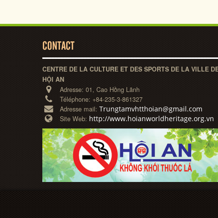
CONTACT
CENTRE DE LA CULTURE ET DES SPORTS DE LA VILLE D
HỘI AN
Adresse:
01, Cao Hồng Lãnh
Téléphone:
+84-235-3-861327
Trungtamvhtthoian@gmail.com
Adresse mail:
http://www.hoianworldheritage.org.vn
Site Web: