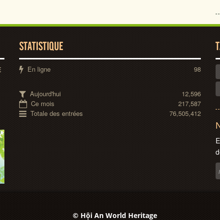
STATISTIQUE
T
En ligne
98
E
Aujourd'hui
12,596
Ce mois
217,587
Totale des entrées
76,505,412
N
E
d
© Hội An World Heritage