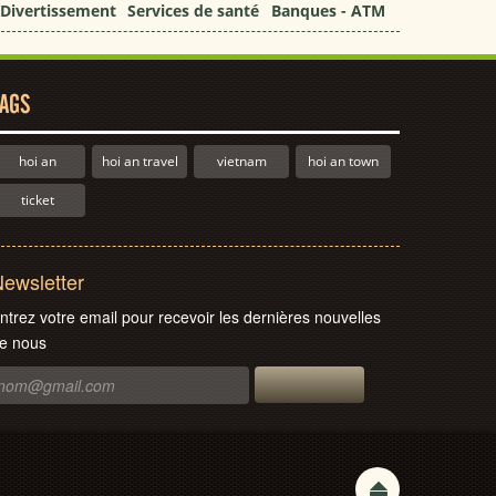
Divertissement
Services de santé
Banques - ATM
AGS
hoi an
hoi an travel
vietnam
hoi an town
ticket
ewsletter
ntrez votre email pour recevoir les dernières nouvelles
e nous