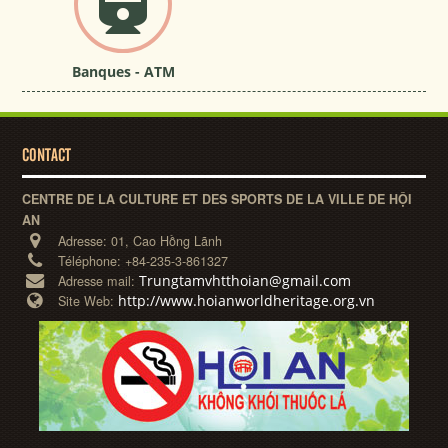
Banques - ATM
CONTACT
CENTRE DE LA CULTURE ET DES SPORTS DE LA VILLE DE HỘI
AN
Adresse:
01, Cao Hồng Lãnh
Téléphone:
+84-235-3-861327
Trungtamvhtthoian@gmail.com
Adresse mail:
http://www.hoianworldheritage.org.vn
Site Web: