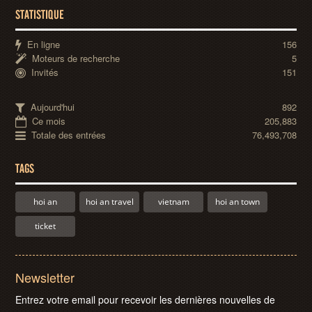
STATISTIQUE
En ligne
156
Moteurs de recherche
5
Invités
151
Aujourd'hui
892
Ce mois
205,883
Totale des entrées
76,493,708
TAGS
hoi an
hoi an travel
vietnam
hoi an town
ticket
Newsletter
Entrez votre email pour recevoir les dernières nouvelles de