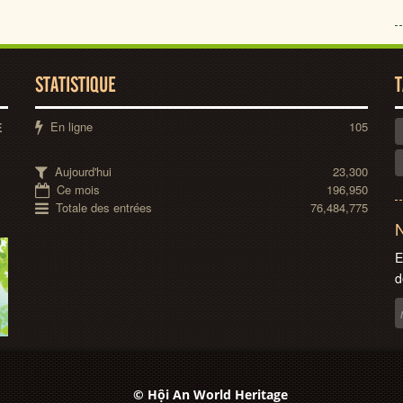
STATISTIQUE
T
En ligne
105
E
Aujourd'hui
23,300
Ce mois
196,950
Totale des entrées
76,484,775
N
E
d
© Hội An World Heritage