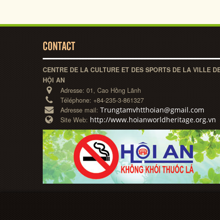
CONTACT
CENTRE DE LA CULTURE ET DES SPORTS DE LA VILLE D
HỘI AN
Adresse:
01, Cao Hồng Lãnh
Téléphone:
+84-235-3-861327
Trungtamvhtthoian@gmail.com
Adresse mail:
http://www.hoianworldheritage.org.vn
Site Web: