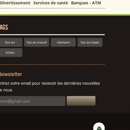
Divertissement
Services de santé
Banques - ATM
AGS
hoi an
hoi an travel
vietnam
hoi an town
ticket
ewsletter
ntrez votre email pour recevoir les dernières nouvelles
e nous