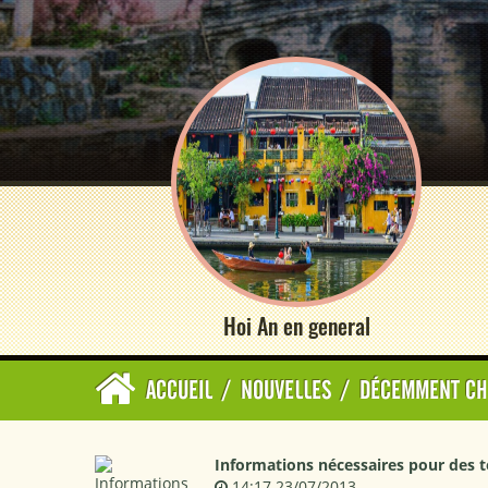
Hoi An en general
ACCUEIL
/
NOUVELLES
/
DÉCEMMENT CH
Informations nécessaires pour des to
14:17 23/07/2013