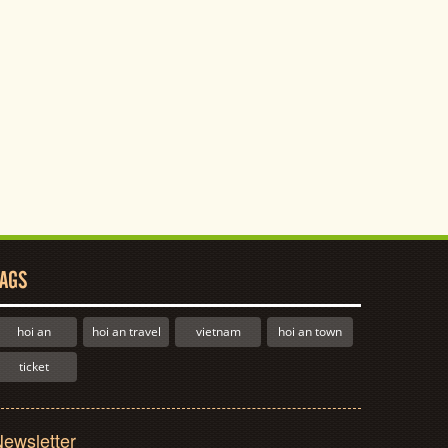
AGS
hoi an
hoi an travel
vietnam
hoi an town
ticket
ewsletter