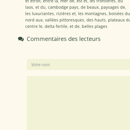
et étroit
,
entre la
,
mer de
,
est et
,
les frontières
,
du
laos
,
et du
,
cambodge pays
,
de beaux
,
paysages de
,
les luxuriantes
,
rizières et
,
les montagnes
,
boisées du
nord aux
,
vallées pittoresques
,
des hauts
,
plateaux d
centre le
,
delta fertile
,
et de
,
belles plages
Commentaires des lecteurs