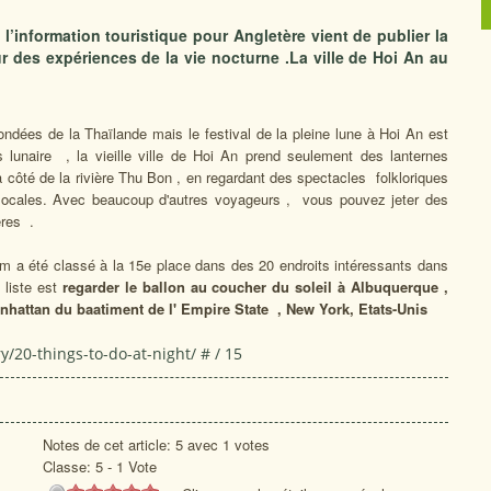
information touristique pour Angletère vient de publier la
r des expériences de la vie nocturne .La ville de Hoi An au
ées de la Thaïlande mais le festival de la pleine lune à Hoi An est
lunaire , la vieille ville de Hoi An prend seulement des lanternes
 côté de la rivière Thu Bon , en regardant des spectacles folkloriques
 locales. Avec beaucoup d'autres voyageurs , vous pouvez jeter des
ères .
m a été classé à la 15e place dans des 20 endroits intéressants dans
 liste est
regarder le ballon au coucher du soleil à Albuquerque ,
nhattan d
u baatiment de l' Empire State , New York,
Etats-Unis
/20-things-to-do-at-night/ # / 15
Notes de cet article: 5 avec 1 votes
Classe:
5
-
1
Vote