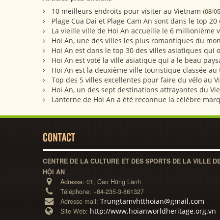
10 meilleurs endroits pour visiter au Vietnam
(08/0
Plage Cua Dai et Plage Cam An sont dans le top 20
La vieille ville de Hoi An accueille le 6 millionième v
Hoi An, une des villes les plus romantiques du mo
Hoi An est dans le top 30 des villes asiatiques qui
Hoi An est voté la ville asiatique qui a le beau pay
Hoi An est la deuxième ville touristique classée au 
Top des 5 villes excellentes pour faire du vélo au 
Hoi An, un des sept destinations attrayantes du V
Lanterne de Hoi An a été reconnue la célèbre mar
CONTACT
CENTRE DE LA CULTURE ET DES SPORTS DE LA VILLE D
HỘI AN
Adresse:
01, Cao Hồng Lãnh
Téléphone:
+84-235-3-861327
Trungtamvhtthoian@gmail.com
Adresse mail:
http://www.hoianworldheritage.org.vn
Site Web: