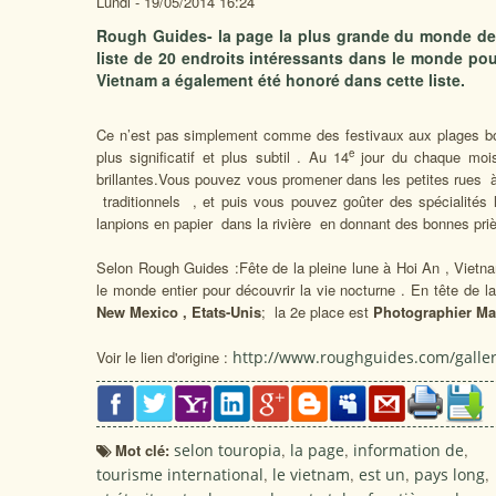
Lundi - 19/05/2014 16:24
Rough Guides- la page la plus grande du monde de l’
liste de 20 endroits intéressants dans le monde pou
Vietnam a également été honoré dans cette liste.
Ce n’est pas simplement comme des festivaux aux plages bond
e
plus significatif et plus subtil . Au 14
jour du chaque mois 
brillantes.Vous pouvez vous promener dans les petites rues à
traditionnels , et puis vous pouvez goûter des spécialités
lanpions en papier dans la rivière en donnant des bonnes pri
Selon Rough Guides :Fête de la pleine lune à Hoi An , Vietna
le monde entier pour découvrir la vie nocturne . En tête de la
New Mexico , Etats-Unis
; la 2e place est
Photographier Ma
Voir le lien d'origine :
http://www.roughguides.com/gallery
Mot clé:
selon touropia
,
la page
,
information de
,
tourisme international
,
le vietnam
,
est un
,
pays long
,