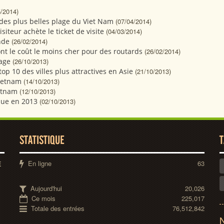
5/2014)
 des plus belles plage du Viet Nam
(07/04/2014)
isiteur achète le ticket de visite
(04/03/2014)
nde
(26/02/2014)
 ont le coût le moins cher pour des routards
(26/02/2014)
sage
(26/10/2013)
top 10 des villes plus attractives en Asie
(21/10/2013)
Vietnam
(14/10/2013)
ietnam
(12/10/2013)
que en 2013
(02/10/2013)
STATISTIQUE
T
En ligne
63
E
Aujourd'hui
20,026
Ce mois
225,017
Totale des entrées
76,512,842
N