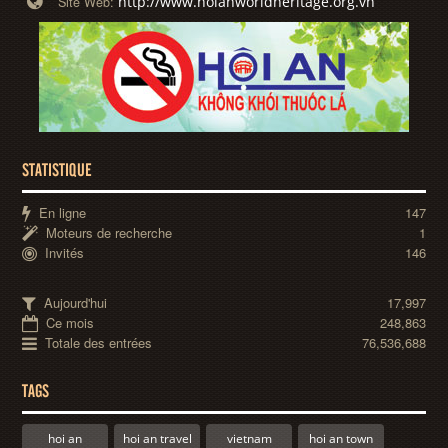
http://www.hoianworldheritage.org.vn
Site Web:
STATISTIQUE
En ligne
147
Moteurs de recherche
1
Invités
146
Aujourd'hui
17,997
Ce mois
248,863
Totale des entrées
76,536,688
TAGS
hoi an
hoi an travel
vietnam
hoi an town