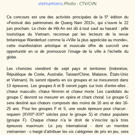
vietnamiens
.Photo : CTV/CVN
e
Ce concours est une des activités principales de la 5
édition du
«Festival des patrimoines de Quang Nam 2013», qui s’ouvre le 22
juin prochain. Le choix de Hôi An est dû à tout sauf au hasard : pôle
touristique du Vietnam, reconnue par les lecteurs de la revue
britannique Wanderlust comme la «Ville la plus appréciée au monde»,
cette manifestation artistique et musicale offre de surcroît une
opportunité en or de promouvoir l’image de la ville à l’échelle du
globe.
Les choristes viendront de sept pays et territoires (Indonésie,
République de Corée, Australie, Taïwan/Chine, Malaisie, États-Unis
et Vietnam). Ils seront répartis en six groupes et se mesureront dans
13 épreuves. Les groupes A et B seront jugés sur trois d’entre elles :
chœur masculin, chœur féminin et chœur mixte. Les candidats du
groupe C devront se mesurer en opéra et chant choral. Le groupe G
sera destiné aux chœurs composés des moins de 16 ans et des 16-
25 ans. Pour les groupes F et S, une seule épreuve pour chacun :
e
e
requiem (XVIII
-XIX
siècles pour le groupe S) et chœur populaire
(groupe F). Chaque chœur n’a le droit de s’inscrire qu’à trois
épreuves maximum. Le jury international - dont un membre
vietnamien - c-hargé d’attribuer les six catégories de prix en jeu, sera