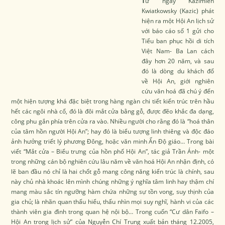
T
ừ ngày Kazimien
Kwiatkowsky (Kazic) phát
hiện ra một Hội An lịch sử
với báo cáo số 1 gửi cho
Tiểu ban phục hồi di tích
Việt Nam- Ba Lan cách
đây hơn 20 năm, và sau
đó là dòng du khách đổ
về Hội An, giới nghiên
cứu văn hoá đã chú ý đến
một hiện tượng khá đặc biệt trong hàng ngàn chi tiết kiến trúc trên hầu
hết các ngôi nhà cổ, đó là đôi mắt cửa bằng gỗ, được đẽo khắc đa dạng,
công phu gắn phía trên cửa ra vào. Nhiều người cho rằng đó là “hoá thân
của tâm hồn người Hội An”; hay đó là biểu tượng linh thiêng và độc đáo
ảnh hưởng triết lý phương Đông, hoặc văn minh Ấn Độ giáo… Trong bài
viết “Mắt cửa – Biểu trưng của hồn phố Hội An”, tác giả Trần Ánh- một
trong những cán bộ nghiên cứu lâu năm về văn hoá Hội An nhận định, có
lẽ ban đầu nó chỉ là hai chốt gỗ mang công năng kiến trúc là chính, sau
này chủ nhà khoác lên mình chúng những ý nghĩa tâm linh hay thậm chí
mang màu sắc tín ngưỡng hàm chứa những sự tồn vong, suy thịnh của
gia chủ; là nhãn quan thấu hiểu, thấu nhìn mọi suy nghĩ, hành vi của các
thành viên gia đình trong quan hệ nội bộ… Trong cuốn “Cư dân Faifo –
Hội An trong lịch sử” của Nguyễn Chí Trung xuất bản tháng 12.2005,