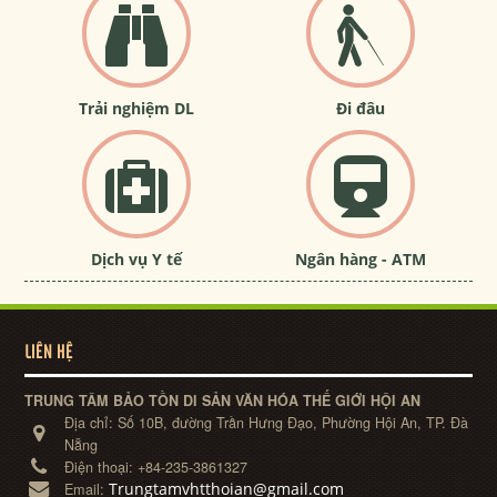
Trải nghiệm DL
Đi đâu
Dịch vụ Y tế
Ngân hàng - ATM
LIÊN HỆ
TRUNG TÂM BẢO TỒN DI SẢN VĂN HÓA THẾ GIỚI HỘI AN
Địa chỉ:
Số 10B, đường Trần Hưng Đạo, Phường Hội An, TP. Đà
Nẵng
Điện thoại:
+84-235-3861327
Trungtamvhtthoian@gmail.com
Email: