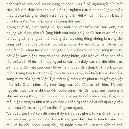
phần viết về nhà phố Hội An cũng có đoạn: “Lý giải về nguồn gốc của mắt
cửa (Hội An) chắc hẳn còn phải tiếp tục nghiên cứu vì như chúng ta nhận
thấy tất cả các ghe, thuyền trên sông, biển Hội An và nhiều tỉnh khác ở
phía Nam Việt Nam đều có hình tượng đôi mắt”.
Trong thực tế, hiện tượng vẽ, gắn mắt cho vật kiến trúc; tôn kính, thờ
phụng vật dụng gần gũi (ông bình vôi) hoặc có ý nghĩa liên quan đến sự
tồn vong vận mạng cá nhân, dòng tộc hay cộng đồng không lạ trong đời
sống sinh hoạt của các dân tộc sống trong khu vực đông nam Á và thổ
dân ở nhiều châu lục khác. Trong tập quán của các dân tộc sống trên dãi
đất Việt Nam hiện tượng đó càng không hiếm, đặc biệt với đồng bào dân
tộc thiểu số. Ví dụ hiện nay người ta vẫn tìm thấy các chi tiết kiến trúc
gần giống đôi mắt cửa của Hội An tại một số đền tháp Chăm ở khu vực
miền Trung hay tục thờ thuỷ thần hiện còn khá phổ biến trong đời sống
sông nước của người Việt. Tục thờ thuỷ thần xuất phát từ thuyết vạn vật
hữu linh. Quan niệm này cho rằng, vạn vật đều có linh hồn. Từ thời
nguyên thuỷ, thậm chí cho đến cuộc sống hiện đại ngày nay, thường ở
khu vực nông thôn, miền núi đa phần người dân vẫn nhìn thấy đằng sau
mỗi hiện tượng tự nhiên đều có một vị thần. Vị thần đó quyết định sự vận
hành của vũ trụ, trong đó có đời sống con người.
“Vạn vật hữu linh” còn dễ nhận thấy trên chiếc ghe bầu – một sản phẩm
đặc sắc của nghề biển Việt Nam trong quá khứ. Đây là loại thuyền mà
mũi và lái đều nhọn, bụng bầu, độ ngấn nước sâu, nên thuyền có khả