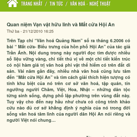
TRANG NHẤT
/
TIN TỨC
/
VĂN HOÁ - NGHỆ THUẬT
Quan niệm Vạn vật hữu linh và Mắt cửa Hội An
Thứ ba - 21/12/2010 16:25
Trên Tạp chí “Văn hoá Quảng Nam” số ra tháng 6.2006 có
bài “ Mắt cửa- Biểu trưng của hồn phố Hội An” của tác giả
Trần Ánh. Nội dung trong này người đọc tìm được nhiều
số liệu vững vàng, chi tiết thú vị về một chi tiết kiến trúc
có nội hàm giá trị văn hoá phi vật thể hiếm có trên đất di
sản. Vài năm gần đây, nhiều nhà văn hoá cũng lưu tâm
đến “Mắt cửa Hội An” và tìm cách giải thích hiện tượng có
tính khu biệt của nó trên cơ sở văn hoá, tập quán, tín
ngưỡng người Chăm, Việt, Hoa, Nhật – những dân tộc
từng sinh sống, dựng phố lập phường trên vùng đất này.
Tuy vậy cho đến nay hầu như chưa có công trình khảo
cứu nào đủ cơ sở khẳng định ý nghĩa của nó trong đời
sống văn hoá tâm linh của người dân Hội An nói riêng và
người Việt nói chung…