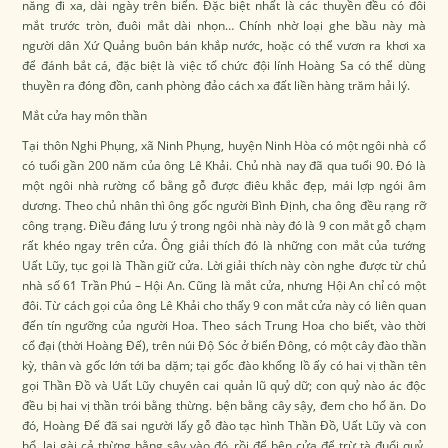
năng đi xa, dài ngày trên biển. Đặc biệt nhất là các thuyền đều có đôi
mắt trước tròn, đuôi mắt dài nhọn… Chính nhờ loại ghe bầu này mà
người dân Xứ Quảng buôn bán khắp nước, hoặc có thể vươn ra khơi xa
để đánh bắt cá, đặc biệt là việc tổ chức đội lính Hoàng Sa có thể dùng
thuyền ra đóng đồn, canh phòng đảo cách xa đất liền hàng trăm hải lý.
Mắt cửa hay môn thần
Tại thôn Nghi Phụng, xã Ninh Phụng, huyện Ninh Hòa có một ngôi nhà cổ
có tuổi gần 200 năm của ông Lê Khải. Chủ nhà nay đã qua tuổi 90. Đó là
một ngôi nhà rường cổ bằng gỗ được điêu khắc đẹp, mái lợp ngói âm
dương. Theo chủ nhân thì ông gốc người Bình Định, cha ông đều rạng rỡ
công trạng. Điều đáng lưu ý trong ngôi nhà này đó là 9 con mắt gỗ chạm
rất khéo ngay trên cửa. Ông giải thích đó là những con mắt của tướng
Uất Lũy, tục gọi là Thần giữ cửa. Lời giải thích này còn nghe được từ chủ
nhà số 61 Trần Phú – Hội An. Cũng là mắt cửa, nhưng Hội An chỉ có một
đôi. Từ cách gọi của ông Lê Khải cho thấy 9 con mắt cửa này có liên quan
đến tín ngưỡng của người Hoa. Theo sách Trung Hoa cho biết, vào thời
cổ đại (thời Hoàng Đế), trên núi Độ Sóc ở biển Đông, có một cây đào thần
kỳ, thân và gốc lớn tới ba dặm; tại gốc đào khổng lồ ấy có hai vị thần tên
gọi Thần Đồ và Uất Lũy chuyên cai quản lũ quỷ dữ; con quỷ nào ác độc
đều bị hai vị thần trói bằng thừng. bện bằng cây sậy, đem cho hổ ăn. Do
đó, Hoàng Đế đã sai người lấy gỗ đào tạc hình Thần Đồ, Uất Lũy và con
hổ, lại gài cả thừng bằng sậy vào đó, rồi để bên cửa để trừ tà đuổi quỷ,