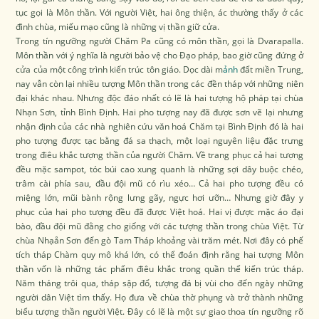
tục gọi là Môn thần. Với người Việt, hai ông thiện, ác thường thấy ở các
đình chùa, miếu mạo cũng là những vị thần giữ cửa.
Trong tín ngưỡng người Chăm Pa cũng có môn thần, gọi là Dvarapalla.
Môn thần với ý nghĩa là người bảo vệ cho Đạo pháp, bao giờ cũng đứng ở
cửa của một công trình kiến trúc tôn giáo. Dọc dài m
ảnh
đất miền Trung,
nay vẫn còn lại nhiều tượng Môn thần trong các đền tháp với những niên
đại khác nhau. Nhưng độc đáo nhất có lẽ là hai tượng hộ pháp tại chùa
Nhạn Sơn, tỉnh Bình Định. Hai pho tượng nay đã được sơn vẽ lại nhưng
nhận định của các nhà nghiên cứu văn hoá Chăm tại Bình Định đó là hai
pho tượng được tạc bằng đá sa thạch, một loại nguyên liệu đặc trưng
trong điêu khắc tượng thần của người Chăm. Về trang phục cả hai tượng
đều mặc sampot, tóc búi cao xung quanh là những sợi dây buộc chéo,
trâm cài phía sau, đầu đội mũ có rìu xéo… Cả hai pho tượng đều có
miệng lớn, mũi bành rộng lưng gãy, ngực hơi ưỡn… Nhưng giờ đây y
phục của hai pho tượng đều đã được Việt hoá. Hai vị được mặc áo đại
bào, đầu đội mũ đằng cho giống với các tượng thần trong chùa Việt. Từ
chùa Nhạån Sơn đến gò Tam Tháp khoảng vài trăm mét. Nơi đây có phế
tích tháp Chàm quy mô khá lớn, có thể đoán định rằng hai tượng Môn
thần vốn là những tác phẩm điêu khắc trong quần thể kiến trúc tháp.
Năm tháng trôi qua, tháp sập đổ, tượng đá bị vùi cho đến ngày những
người dân Việt tìm thấy. Họ đưa về chùa thờ phụng và trở thành những
biểu tượng thần người Việt. Đây có lẽ là một sự giao thoa tín ngưỡng rõ