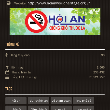
http://www.hoianworldheritage.org.vn
Website:
THỐNG KÊ
Đang truy cập
90
Hôm nay
2,566
Tháng hiện tại
233,432
Tổng lượt truy cập
76,521,257
TAGS
hội an
du lịch hội an
vé tham quan
khu phố cổ
phố cổ
đêm phố cổ
chùa cầu
hợp xướng