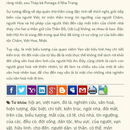
ràng nhất, sau Tháp bà Ponaga ở Nha Trang.
Sự tương đồng về tập quán thờ thần cùng đặc tính dễ thích nghi, giỏi tiếp
biến của người Việt, từ môn thần trong tín ngưỡng của người Chăm,
người Hoa và hộ pháp của người Việt đến cặp mắt trên cửa chính nhà
thay cho hai vị thần giữ cửa Thần Đồ, Uất Luỹ không xa nhau là bao. Đặc
biệt Hội An là vùng đất trong quá khứ đã từng có sự cộng cư của bốn dân
tộc Chăm, Việt Hoa, Nhật.
Tuy vậy, là một biểu tượng của quan niệm Vạn vật hữu linh hay chi tiết
kiến trúc thì đôi mắt cửa từ lâu đã là một thực thể không thể tách rời khỏi
đời sống văn hoá tâm linh của người Hội An. Đây cũng chính là cách con
người giao hoà với thiên nhiên, từ đó làm ra chiều sâu của một di sản
văn hoá nhân loại, để cho đến nay vẫn là bí mật cho những nhà nghiên
cứu văn hoá mãi đi tìm.
Từ khóa:
hội an
,
việt nam
,
đó là
,
nghiên cứu
,
văn hoá
,
hiện tượng
,
đặc biệt
,
chi tiết
,
kiến trúc
,
ngôi nhà
,
đôi mắt
,
trên cửa
,
biểu tượng
,
mắt cửa
,
có lẽ
,
chủ nhà
,
tín ngưỡng
,
của các
,
đều có
,
đời sống
,
dân tộc
,
khu vực
,
của người
,
vạn
vật
,
hữu linh
,
cho đến
,
người dân
,
vị thần
,
có thể
,
môn