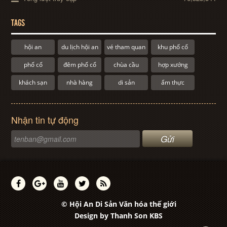
TAGS
hội an
du lịch hội an
vé tham quan
khu phố cổ
phố cổ
đêm phố cổ
chùa cầu
hợp xướng
khách sạn
nhà hàng
di sản
ẩm thực
Nhận tin tự động
© Hội An Di Sản Văn hóa thế giới
Design by
Thanh Son KBS