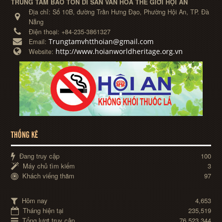
TRUNG TÂM BẢO TỒN DI SẢN VĂN HÓA THẾ GIỚI HỘI AN
Địa chỉ:
Số 10B, đường Trần Hưng Đạo, Phường Hội An, TP. Đà
Nẵng
Điện thoại:
+84-235-3861327
Trungtamvhtthoian@gmail.com
Email:
http://www.hoianworldheritage.org.vn
Website:
THỐNG KÊ
Đang truy cập
100
Máy chủ tìm kiếm
3
Khách viếng thăm
97
Hôm nay
4,653
Tháng hiện tại
235,519
Tổng lượt truy cập
76,523,344