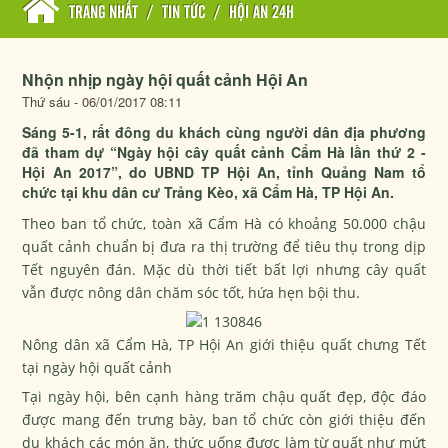
TRANG NHẤT
/
TIN TỨC
/
HỘI AN 24H
Nhộn nhịp ngày hội quất cảnh Hội An
Thứ sáu - 06/01/2017 08:11
Sáng 5-1, rất đông du khách cùng người dân địa phương
đã tham dự “Ngày hội cây quất cảnh Cẩm Hà lần thứ 2 -
Hội An 2017”, do UBND TP Hội An, tỉnh Quảng Nam tổ
chức tại khu dân cư Trảng Kèo, xã Cẩm Hà, TP Hội An.
Theo ban tổ chức, toàn xã Cẩm Hà có khoảng 50.000 chậu
quất cảnh chuẩn bị đưa ra thị trường để tiêu thụ trong dịp
Tết nguyên đán. Mặc dù thời tiết bất lợi nhưng cây quất
vẫn được nông dân chăm sóc tốt, hứa hẹn bội thu.
Nông dân xã Cẩm Hà, TP Hội An giới thiệu quất chưng Tết
tại ngày hội quất cảnh
Tại ngày hội, bên cạnh hàng trăm chậu quất đẹp, độc đáo
được mang đến trưng bày, ban tổ chức còn giới thiệu đến
du khách các món ăn, thức uống được làm từ quất như mứt