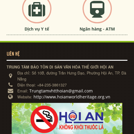
Dịch vụ Y tế
Ngân hàng - ATM
LIÊN HỆ
TRUNG TÂM BẢO TỒN DI SẢN VĂN HÓA THẾ GIỚI HỘI AN
Địa chỉ:
Số 10B, đường Trần Hưng Đạo, Phường Hội An, TP. Đà
Nẵng
Điện thoại:
+84-235-3861327
Trungtamvhtthoian@gmail.com
Email:
http://www.hoianworldheritage.org.vn
Website: