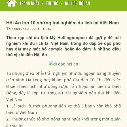
TRANG NHẤT
/
TIN TỨC
/
DU LỊCH HỘI AN
Hội An top 10 những trải nghiệm du lịch tại Việt Nam
Thứ sáu - 22/05/2015 16:47
Theo tạp chí du lịch Mỹ Huffingtonpost đã gợi ý 40 trải
nghiệm khi du lịch tai Việt Nam, trong đó đạp xe dạo phố
hay đặt may một bộ comple hoặc áo đầm là những điều
thú vị khi đến Hội An
Từ những điều phải trải nghiệm như du ngoạn bằng thuyền
trên Vịnh Hạ Long hay khám phá địa đạo Củ Chi đến việc
khoe chiến tích như uống rượu rắn hoặc lặn biển ở biển
Đông, đây là top 10 trong 40 trải nghiệm nên thử khi đến
Việt Nam.
1.
Lái xích lô, một phương tiện xe thồ 3 bánh còn khá phổ
biến ở Việt Nam
2.
Thưởng thức tô phở nóng nghi ngút khói trong một quán
ăn vỉa hè.