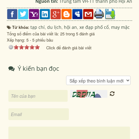
Nguồn tin:
Trung tâm VH-TT thành phố Hội An
Từ khóa:
tạp chí
,
du lịch
,
hội an
,
xe đạp phố cổ
,
may mặc
Tổng số điểm của bài viết là: 25 trong 5 đánh giá
Xếp hạng:
5
-
5
phiếu bầu
Click để đánh giá bài viết
Ý kiến bạn đọc