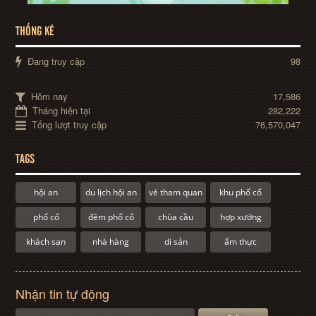
THỐNG KÊ
Đang truy cập
98
Hôm nay
17,586
Tháng hiện tại
282,222
Tổng lượt truy cập
76,570,047
TAGS
hội an
du lịch hội an
vé tham quan
khu phố cổ
phố cổ
đêm phố cổ
chùa cầu
hợp xướng
khách sạn
nhà hàng
di sản
ẩm thực
Nhận tin tự động