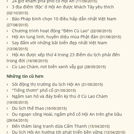
24 giờ khám phá phố cổ Hội An
(11/09/2015)
3 địa điểm 'độc' ở Hội An được khách Tây yêu thích
(02/10/2015)
Báo Pháp bình chọn 10 điều hấp dẫn nhất Việt Nam
(27/08/2015)
Chương trình hoạt động "Đêm Cù Lao"
(22/06/2015)
Hội An lung linh, huyền diệu mùa Phật đản
(01/06/2015)
Say đắm với những bãi biển đẹp nhất Việt Nam
(13/06/2015)
Hội An được xếp thứ 4 trong 23 điểm du lịch phải đến
trong đời
(16/06/2015)
Cù Lao Chàm, nơi biển xanh vẫy gọi
(28/05/2015)
Những tin cũ hơn
Sôi động thị trường du lịch Hội An
(21/05/2015)
"Tiếng thơm" phố cổ
(21/05/2015)
Ngắm san hô và đáy biển kỳ thú ở Cù Lao Chàm
(19/05/2015)
Du lịch thể thao
(16/05/2015)
Du ngoạn sông Hoài, ngắm phố cổ Hội An trên ghe bầu
(26/04/2015)
Đến thăm làng tranh dừa Cẩm Thanh
(15/04/2015)
Du lịch Hội An hướng tới phát triển bền vững
(13/04/2015)