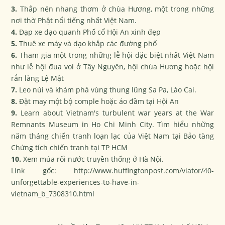
3.
Thắp nén nhang thơm ở chùa Hương, một trong những
nơi thờ Phật nổi tiếng nhất Việt Nam.
4.
Đạp xe dạo quanh Phố cổ Hội An xinh đẹp
5.
Thuê xe máy và dạo khắp các đường phố
6.
Tham gia một trong những lễ hội đặc biệt nhất Việt Nam
như lễ hội đua voi ở Tây Nguyên, hội chùa Hương hoặc hội
rắn làng Lệ Mật
7.
Leo núi và khám phá vùng thung lũng Sa Pa, Lào Cai.
8.
Đặt may một bộ comple hoặc áo đầm tại Hội An
9.
Learn about Vietnam's turbulent war years at the War
Remnants Museum in Ho Chi Minh City. Tìm hiểu những
năm tháng chiến tranh loạn lạc của Việt Nam tại Bảo tàng
Chứng tích chiến tranh tại TP HCM
10.
Xem múa rối nước truyền thống ở Hà Nội.
Link gốc: http://www.huffingtonpost.com/viator/40-
unforgettable-experiences-to-have-in-
vietnam_b_7308310.html