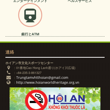
エンターテインメント
ヘルスサービス
銀行とATM
連絡
ホイアン市文化スポーツセンター
:
01番地Cao Hong Lanh通り(ホアイ川広場)
:
+84-235-3-861327
Trungtamvhtthoian@gmail.com
:
http://www.hoianworldheritage.org.vn
: