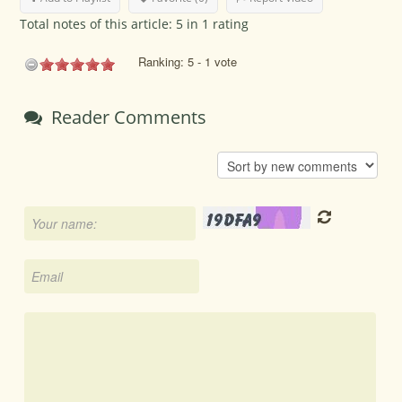
Total notes of this article: 5 in 1 rating
Choose a report
Ranking:
5
-
1
vote
Video is not play
Reader Comments
Bad content
Copyright
Re-moderate
Send report