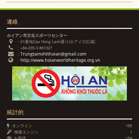
連絡
ホイアン市文化スポーツセンター
:
01番地Cao Hong Lanh通り(ホアイ川広場)
:
+84-235-3-861327
Trungtamvhtthoian@gmail.com
:
http://www.hoianworldheritage.org.vn
:
統計的
オンライン
155
検索エンジン
1
お客様
154