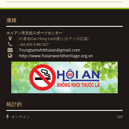
連絡
ホイアン市文化スポーツセンター
:
01番地Cao Hong Lanh通り(ホアイ川広場)
:
+84-235-3-861327
Trungtamvhtthoian@gmail.com
:
http://www.hoianworldheritage.org.vn
:
統計的
オンライン
120