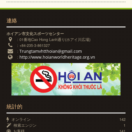
連絡
ホイアン市文化スポーツセンター
:
01番地Cao Hong Lanh通り(ホアイ川広場)
:
+84-235-3-861327
Trungtamvhtthoian@gmail.com
:
http://www.hoianworldheritage.org.vn
:
統計的
オンライン
142
検索エンジン
1
お客様
141