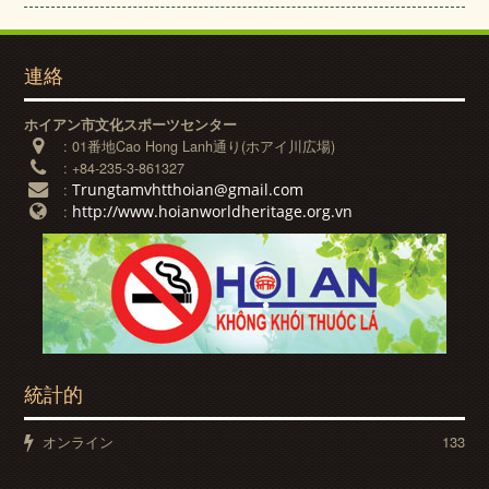
連絡
ホイアン市文化スポーツセンター
:
01番地Cao Hong Lanh通り(ホアイ川広場)
:
+84-235-3-861327
Trungtamvhtthoian@gmail.com
:
http://www.hoianworldheritage.org.vn
:
統計的
オンライン
133