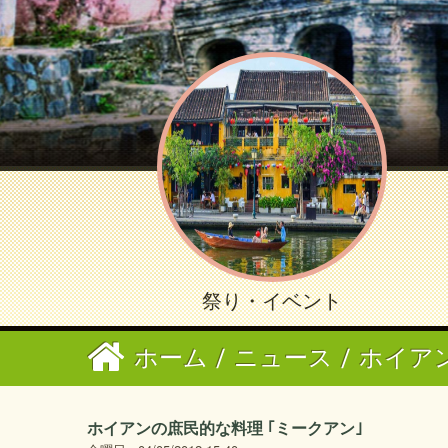
祭り・イベント
ホーム
/
ニュース
/
ホイア
ホイアンの庶民的な料理 ｢ミークアン｣