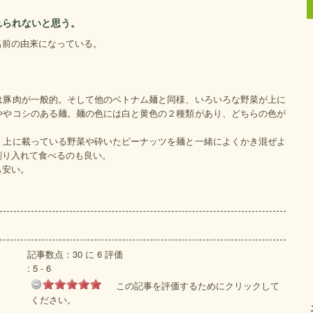
れられないと思う。
名前の由来になっている。
は豚肉が一般的。そして他のベトナム麺と同様、いろいろな野菜が上に
ややコシのある麺。麺の色には白と黄色の２種類があり、どちらの色が
、上に載っている野菜や砕いたピーナッツを麺と一緒によくかき混ぜよ
割り入れて食べるのも良い。
も安い。
記事数点：30 に 6 評価
:
5
-
6
この記事を評価するためにクリックして
ください。