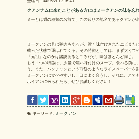
金曜日 - 04/05/2012 15:40
クアンナムに来たことがある方にはミークアンの味を忘
ミーとは麺の種類の名前で、この辺りの地名であるクアンが
ミークアンの具は鶏肉もあるが、濃く味付けされたエビまた
載った状態で運ばれてくる。その特徴としては、まず太くて
「元祖」なのかは諸説あるところだが、味はほとんど同じ。
もう１つの特徴は、少量で濃い味付けのスープ。食べる前に
う。また、バンチャンという煎餅のようなライスペーパーを
ミークアンは食べやすいし、口によく合うし、それに、とて
ホイアンに来られたら、ぜひお試しください！
キーワード:
ミークアン