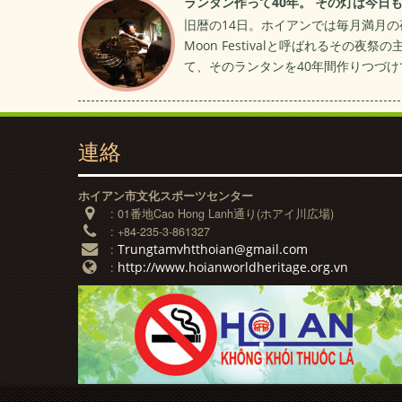
ランタン作って40年。 その灯は今日
旧暦の14日。ホイアンでは毎月満月の
Moon Festivalと呼ばれるそ
て、そのランタンを40年間作りつづ
連絡
ホイアン市文化スポーツセンター
:
01番地Cao Hong Lanh通り(ホアイ川広場)
:
+84-235-3-861327
Trungtamvhtthoian@gmail.com
:
http://www.hoianworldheritage.org.vn
: