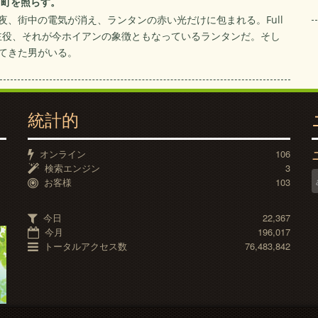
も町を照らす。
夜、街中の電気が消え、ランタンの赤い光だけに包まれる。Full
の夜祭の主役、それが今ホイアンの象徴ともなっているランタンだ。そし
けてきた男がいる。
統計的
オンライン
106
検索エンジン
3
お客様
103
今日
22,367
今月
196,017
トータルアクセス数
76,483,842