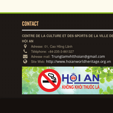
CONTACT
CENTRE DE LA CULTURE ET DES SPORTS DE LA VILLE D
HỘI AN
Adresse:
01, Cao Hồng Lãnh
Téléphone:
+84-235-3-861327
Trungtamvhtthoian@gmail.com
Adresse mail:
http://www.hoianworldheritage.org.vn
Site Web: