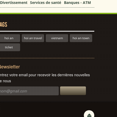
Divertissement
Services de santé
Banques - ATM
AGS
hoi an
hoi an travel
vietnam
hoi an town
ticket
ewsletter
ntrez votre email pour recevoir les dernières nouvelles
e nous