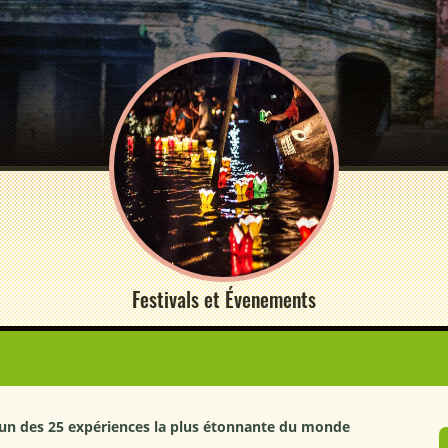
Festivals et Évenements
 - un des 25 expériences la plus étonnante du monde