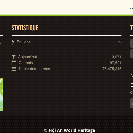
STATISTIQUE
T
En ligne
79
E
Aujourd'hui
13,871
Ce mois
187,521
Totale des entrées
76,475,346
N
E
d
© Hội An World Heritage